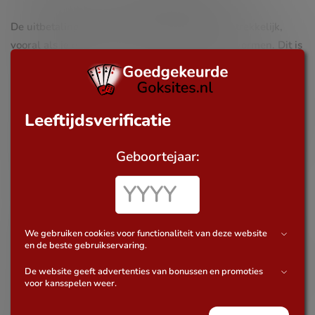
De uitbetalingen in 2 Ways Royal zijn zeer aantrekkelijk,
vooral als je erin slaagt om een Royal Flush te vormen. Dit is
de hoogste hand in poker en biedt de grootste beloning in
het spel.
Naast de Royal Flush kun je ook goede winsten behalen met
Leeftijdsverificatie
andere sterke handen zoals een Straight, Full House of Four
of a Kind. De uitbetalingstabel is duidelijk weergegeven,
Geboortejaar:
waardoor je altijd weet wat je kunt verwachten.
Inzetlimieten
We gebruiken cookies voor functionaliteit van deze website
Het spel biedt flexibele inzetopties, zodat spelers met
en de beste gebruikservaring.
verschillende budgetten kunnen genieten. Of je nu een high
De website geeft advertenties van bonussen en promoties
roller bent of liever voorzichtig speelt, er is een inzetoptie
voor kansspelen weer.
die bij je past.