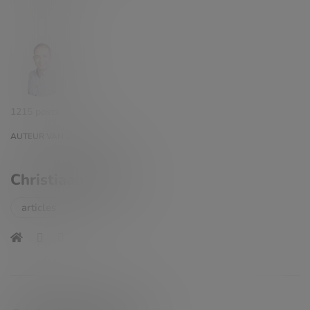
1215 posts
AUTEUR VAN DIT ARTIKEL
Christiaan Bollen
articles