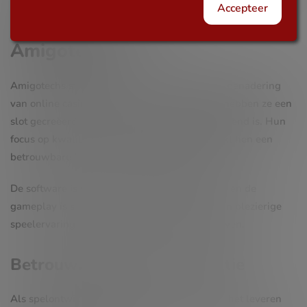
Accepteer
Waarom kiezen voor
Amigotechs?
Amigotechs staat bekend om hun innovatieve benadering
van online casino spellen. Met 2 Ways Royal hebben ze een
slot gecreëerd die zowel vermakelijk als uitdagend is. Hun
focus op kwaliteit en gebruikerservaring maakt hen een
betrouwbare keuze voor spelers wereldwijd.
De software is stabiel, de graphics zijn scherp, en de
gameplay is soepel. Dit alles draagt bij aan een plezierige
speelervaring die je keer op keer wilt herbeleven.
Betrouwbaarheid en innovatie
Als spelontwikkelaar blinkt Amigotechs uit in het leveren