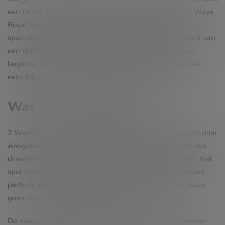
een twist? Vandaag nemen we een diepe duik in de 2 Ways
Royal slot van Amigotechs. Deze slot combineert de
spanning van traditionele pokerhanden met de eenvoud van
een slotmachine. Het is een unieke ervaring die zowel
beginners als ervaren spelers zal aanspreken. Laten we
eens kijken wat deze video poker slot te bieden heeft!
Wat is 2 Ways Royal?
2 Ways Royal is een unieke video poker slot ontwikkeld door
Amigotechs. In tegenstelling tot traditionele slotmachines
draait het hier om het vormen van sterke pokerhanden. Het
spel richt zich op eenvoud en strategie, waardoor het een
perfecte keuze is voor spelers die van poker houden maar
geen zin hebben in ingewikkelde regels.
De naam ‘2 Ways Royal’ komt voort uit de twee manieren