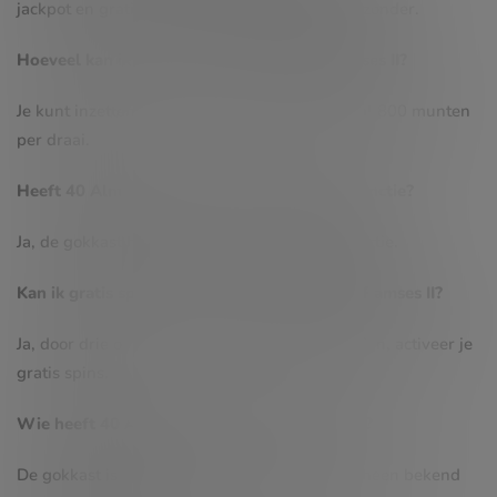
jackpot en gratis spins maakt deze gokkast bijzonder.
Hoeveel kan ik inzetten op 40 Almighty Ramses II?
Je kunt inzetten vanaf 40 munten tot maximaal 800 munten
per draai.
Heeft 40 Almighty Ramses II een autoplay-functie?
Ja, de gokkast heeft een handige autoplay-functie.
Kan ik gratis spins verdienen in 40 Almighty Ramses II?
Ja, door drie of meer scatter symbolen te draaien, activeer je
gratis spins.
Wie heeft 40 Almighty Ramses II ontwikkeld?
De gokkast is ontwikkeld door Amusnet, voorheen bekend