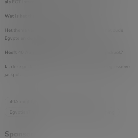
als EGT Interactive.
Wat is het thema van 40 Almighty Ramses II?
Het thema van deze gokkast is geïnspireerd op het oude
Egypte en de farao Ramses II.
Heeft 40 Almighty Ramses II een progressieve jackpot?
Ja, deze gokkast beschikt over een spannende progressieve
jackpot.
40AlmightyRamsesII
CasinoSlots
EgyptianTheme
jackpot
OnlineGaming
Sponsor