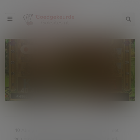
slot reviews
40 Almighty Ramses II
40 Almighty Ramses II is een online gokkast met
een Egyptisch thema, ontwikkeld door Amusnet.