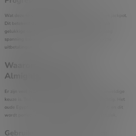
Progressieve jackpot
Wat deze slot echt uniek maakt, is de progressieve jackpot.
Dit betekent dat de jackpot blijft groeien totdat een
gelukkige speler hem wint. Dit voegt een extra laag
spanning toe aan het spel en kan leiden tot enorme
uitbetalingen.
Waarom kiezen voor 40
Almighty Ramses II?
Er zijn veel redenen waarom deze gokkast een geweldige
keuze is. Ten eerste is het thema simpelweg prachtig. Het
oude Egypte is een tijdperk vol mysterie en pracht, en dit
wordt perfect weerspiegeld in de graphics en muziek.
Gebruiksvriendelijke interface