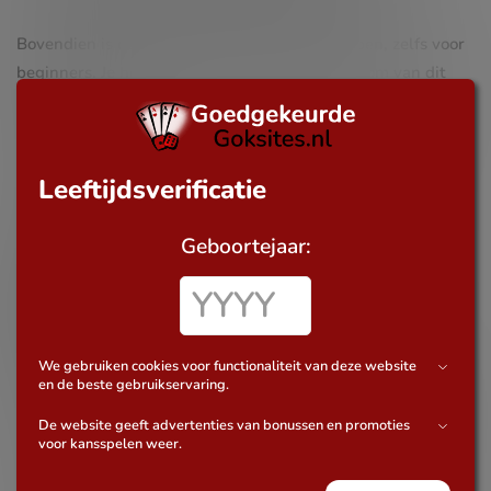
Bovendien is de interface eenvoudig te begrijpen, zelfs voor
beginners. Je hoeft geen ervaren speler te zijn om van dit
spel te genieten.
En laten we de progressieve jackpot niet vergeten! Wie wil
nu niet de kans hebben om een enorme prijs te winnen
Leeftijdsverificatie
terwijl ze genieten van een boeiend thema?
Geboortejaar:
Tips en strategieën voor 40
Almighty Ramses II
We gebruiken cookies voor functionaliteit van deze website
Hoewel slotspellen grotendeels gebaseerd zijn op geluk, zijn
en de beste gebruikservaring.
er een paar tips die je kunnen helpen het meeste uit je spins
te halen. Hier zijn enkele suggesties:
De website geeft advertenties van bonussen en promoties
voor kansspelen weer.
Begin met kleine inzetten om het spel te leren kennen.