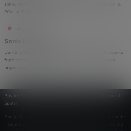
spins, wild symbolen en magische winsten wachten op je.
#CasinoSlot #Cinderella
slot reviews
Sonic Links Slot
Duik in de kleurrijke wereld van Sonic Links Slot! Klassieke
fruitgraphics, spannende features en een kans op grote
prijzen. Lees de review nu!
Privacy Policy
Contact
Disclaimer
Verantwoord
Spelen
Goedgekeurde Goksites België
Goedgekeurde Goksites Nederland toont legale Nederlandse
online casino
-, poker- en sportweddenschapwebsites die