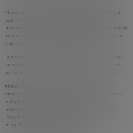
Aftershock Frenzy is ontwikkeld door WMS, een bekende
naam in de casinowereld. WMS staat bekend om zijn
innovatieve aanpak en hoogwaardige spellen. Van klassieke
fruitmachines tot moderne videoslots, ze bieden een breed
scala aan spellen die wereldwijd populair zijn.
Hun focus ligt op het combineren van unieke thema’s met
spannende gameplay. Aftershock Frenzy is hier een perfect
voorbeeld van, met zijn retro vibe en moderne functies.
Aftershock Frenzy is een unieke slot die retro design
combineert met moderne functies zoals wild symbolen en
multipliers. Met een hoge RTP en flexibele
inzetmogelijkheden is het geschikt voor elk type speler.
Hoewel het geen progressieve jackpot heeft, maakt de
energieke gameplay dit meer dan goed.