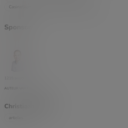
CasinoSlots
slotreview
VideoSlots
Sponsor
1215 posts
AUTEUR VAN DIT ARTIKEL
Christiaan Bollen
articles