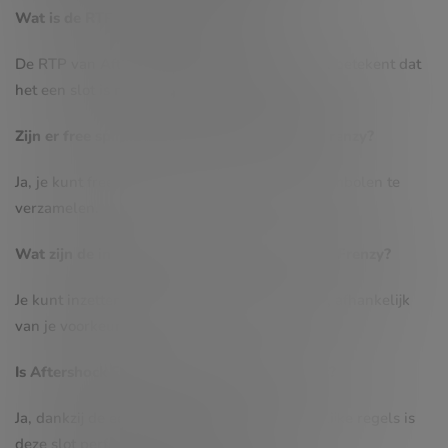
Wat is de RTP van Aftershock Frenzy?
De RTP van Aftershock Frenzy is 96.11%, wat betekent dat
het een slot is met een eerlijke kans op winst.
Zijn er free spins beschikbaar in Aftershock Frenzy?
Ja, je kunt free spins verdienen door scatter symbolen te
verzamelen.
Wat zijn de inzetmogelijkheden in Aftershock Frenzy?
Je kunt inzetten vanaf €0,50 tot €50 per draai, afhankelijk
van je voorkeur.
Is Aftershock Frenzy geschikt voor beginners?
Ja, dankzij de eenvoudige gameplay en duidelijke regels is
deze slot perfect voor beginners.