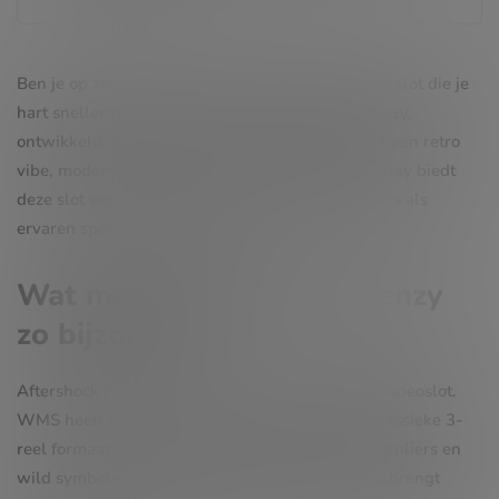
Ben je op zoek naar een energieke en spannende slot die je
hart sneller laat kloppen? Dan is Aftershock Frenzy,
ontwikkeld door WMS, precies wat je zoekt! Met een retro
vibe, moderne functies en een explosieve gameplay biedt
deze slot een unieke ervaring die zowel beginners als
ervaren spelers zal aanspreken.
Wat maakt Aftershock Frenzy
zo bijzonder?
Aftershock Frenzy is niet zomaar een standaard videoslot.
WMS heeft een unieke draai gegeven aan het klassieke 3-
reel formaat door innovatieve functies zoals multipliers en
wild symbolen toe te voegen. Het retro ontwerp brengt