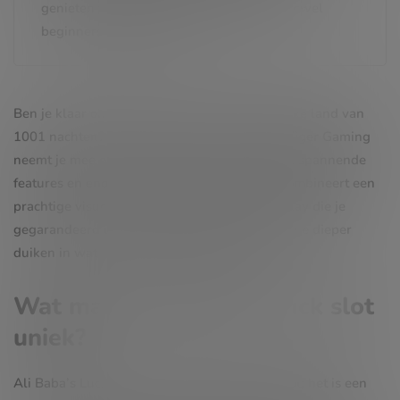
genieten van deze spannende ervaring, zowel
beginners als high rollers.
Ben je klaar om mee te reizen naar het mystieke land van
1001 nachten? Ali Baba’s Luck slot van Red Tiger Gaming
neemt je mee op een betoverend avontuur vol spannende
features en enorme winstkansen. Deze slot combineert een
prachtige visuele stijl met innovatieve gameplay die je
gegarandeerd urenlang zal vermaken. Laten we dieper
duiken in wat deze slot zo bijzonder maakt!
Wat maakt Ali Baba’s Luck slot
uniek?
Ali Baba’s Luck is niet zomaar een gewone slot; het is een