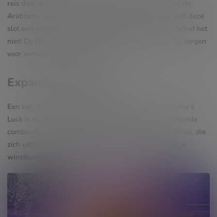
reis door tijd en ruimte naar de mystieke wereld van de
Arabische nachten. Met 5 rollen en 10 winlijnen biedt deze
slot een elegante en eenvoudige opzet, maar onderschat het
niet! De Expanding Symbols feature en Dream Spins zorgen
voor verrassingen bij iedere draai.
Expanding Symbols
Een van de meest opvallende kenmerken van Ali Baba’s
Luck is de Expanding Symbols feature. Bij elke winnende
combinatie verandert het symbool in een gouden versie, die
zich uitbreidt tijdens de volgende spin. Dit verhoogt je
winstkansen enorm, vooral tijdens de Dream Spins.