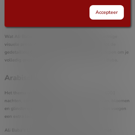
de moeite waard is om voor te spelen!
Accepteer
Grafische stijl en thema
Wat Ali Baba’s Luck echt onderscheidt, is de prachtige
visuele presentatie. Van de kleurrijke symbolen tot de
gedetailleerde achtergrond, elk element is ontworpen om je
volledig onder te dompelen in de wereld van Ali Baba.
Arabische sfeer
Het thema is geïnspireerd door de verhalen van 1001
nachten, compleet met symbolen zoals schatkisten, bloemen
en glinsterend goud. De muziek en geluidseffecten voegen
een extra laag van mystiek toe.
Ali Baba’s Luck is een visueel verbluffende slot met