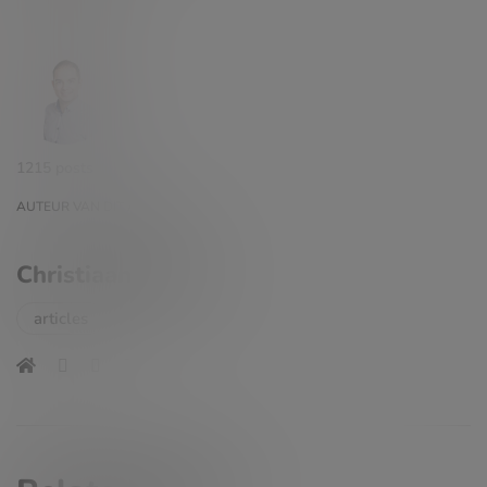
1215 posts
AUTEUR VAN DIT ARTIKEL
Christiaan Bollen
articles