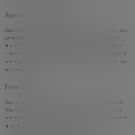
Apocalypse Respins
Deze feature wordt geactiveerd wanneer je 6 of meer Hero-
symbolen op de rollen krijgt. Tijdens deze ronde blijven
alleen Hero- en Nemesis-symbolen op de grid, terwijl de
rest verdwijnt. Elke keer dat een Hero-symbol landt, wordt
het omgezet in een Nemesis-symbol die cashprijzen of zelfs
een jackpot onthult.
Free Spins
Door 3 of meer Scatter-symbolen te landen, activeer je de
Free Spins ronde. Hier krijg je 9 gratis spins, waarbij alle
laagbetalende symbolen worden verwijderd, wat je kansen
op grote winsten aanzienlijk verhoogt.