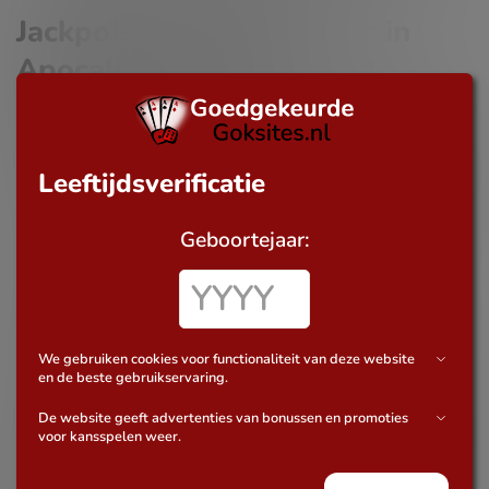
Jackpots: De ultieme prijs in
Apocalypse Quest
Het hoogtepunt van Apocalypse Quest slot is zonder twijfel
de jackpots. Er zijn drie soorten jackpots: Mini, Minor en de
Leeftijdsverificatie
Grand Jackpot. Tijdens de Apocalypse Respins feature kun je
de Grand Jackpot winnen door alle 15 vakjes op de grid te
Geboortejaar:
vullen.
Deze jackpots maken het spel niet alleen spannend, maar
bieden ook de kans op levensveranderende winsten. Het
gevoel van spanning wanneer je dichtbij een jackpot komt, is
We gebruiken cookies voor functionaliteit van deze website
werkelijk onbeschrijfelijk!
en de beste gebruikservaring.
De website geeft advertenties van bonussen en promoties
Waarom spelen? Onze conclusie
voor kansspelen weer.
over Apocalypse Quest slot