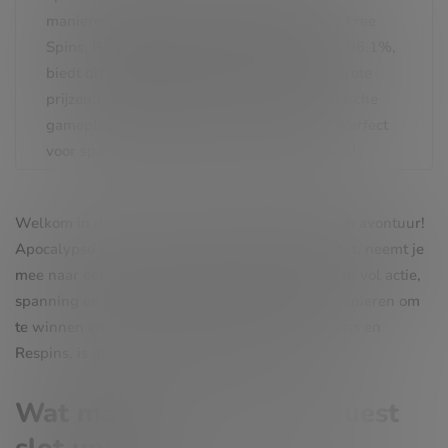
manieren om te winnen. Met features zoals Free
Spins, Respins en jackpots, en een RTP van 96.1%,
biedt dit spel veel spanning en kansen op grote
prijzen.Het steampunk-thema en de dynamische
gameplay maken het een unieke ervaring. Perfect
voor spelers die op zoek zijn naar iets anders!
Welkom in de wereld van een post-apocalyptisch avontuur!
Apocalypse Quest Slot, ontwikkeld door GameArt, neemt je
mee naar een steampunk-geïnspireerd landschap vol actie,
spanning en grote winsten. Met 5 rollen, 243 manieren om
te winnen en spannende features zoals Free Spins en
Respins, is dit een slot die je niet wilt missen.
Wat maakt Apocalypse Quest