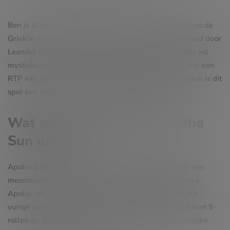
Ben je klaar voor een episch avontuur in de wereld van de
Griekse mythologie? Apollo God of the Sun, ontwikkeld door
Leander Games, neemt je mee op een spannende reis vol
mystieke symbolen, gratis spins en grote winsten. Met een
RTP van 97.1% en progressieve jackpot-mogelijkheden is dit
spel een must-play voor iedere casinospeler!
Wat maakt Apollo God of the
Sun uniek?
Apollo God of the Sun is niet zomaar een slot; het is een
meesterwerk geïnspireerd door de Griekse mythologie.
Apollo, de zonnegod, staat centraal in dit spel met zijn
vurige symbolen en krachtige uitstraling. Het spel bevat 5
rollen en 20 winlijnen, wat zorgt voor een overzichtelijke