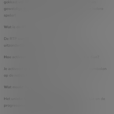
gokkast vol mythologische charme, een hoge RTP en
geweldige functies zoals gratis spins. Perfect voor iedere
speler!
Wat is de RTP van Apollo God of the Sun?
De RTP van Apollo God of the Sun is 97.1%, wat
uitzonderlijk hoog is.
Hoe activeer ik gratis spins in Apollo God of the Sun?
Je activeert gratis spins door drie of meer scatter-symbolen
op de rollen te krijgen.
Wat maakt Apollo God of the Sun uniek?
Het unieke thema gebaseerd op Griekse mythologie en de
progressieve jackpot maken dit spel bijzonder.