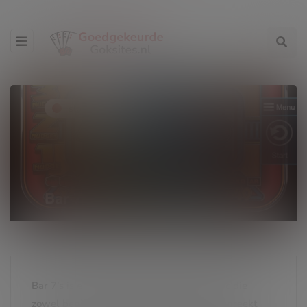
slot reviews
Bar 7’s
Bar 7's is een retro gokkast van Novomatic die
zowel beginners als ervaren spelers aanspreekt