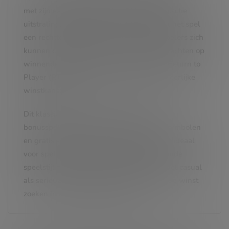
met zijn eenvoudige gameplay en nostalgische
uitstraling. Met 3 rollen en 1 winlijn biedt het spel
een rechttoe rechtaan ervaring, waarin spelers zich
kunnen concentreren op het draaien en wachten op
winnende combinaties. Bar 7's heeft een Return to
Player (RTP) van 95,02%, wat zorgt voor eerlijke
winstkansen.
Dit klassieke slot biedt geen complexe
bonusspellen, maar introduceert scatter-symbolen
en gratis spins voor extra spanning. Het is ideaal
voor spelers die houden van een vrijblijvende
speelstijl zonder poespas. Ideaal voor zowel casual
als serieuze spelers die een eerlijke kans op winst
zoeken in een eenvoudige setting.