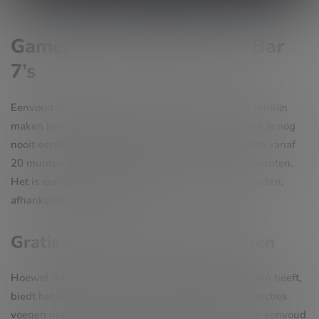
Bar 7’s – screenshot
Gameplay en functies van Bar
7’s
Eenvoud is de sleutel bij Bar 7’s. De 3 rollen en 1 winlijn
maken het spel toegankelijk voor iedereen, zelfs als je nog
nooit eerder een slot hebt gespeeld. Je kunt inzetten vanaf
20 munten per lijn, tot een maximum van 10.000 munten.
Het is een perfecte balans tussen lage en hoge inzetten,
afhankelijk van je speelstijl.
Gratis spins en scatter symbolen
Hoewel Bar 7’s geen wild-symbolen of bonusspellen heeft,
biedt het scatter-symbolen en gratis spins. Deze functies
voegen net dat beetje extra spanning toe zonder de eenvoud