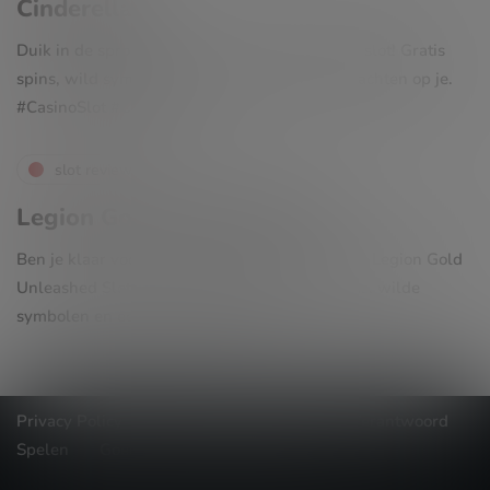
Cinderella
Duik in de sprookjeswereld van de Cinderella slot! Gratis
spins, wild symbolen en magische winsten wachten op je.
#CasinoSlot #Cinderella
slot reviews
Legion Gold Unleashed Slot
Ben je klaar voor een episch avontuur? Ontdek Legion Gold
Unleashed Slot van Play’n GO met gratis spins, wilde
symbolen en een geweldige RTP!
Privacy Policy
Contact
Disclaimer
Verantwoord
Spelen
Goedgekeurde Goksites België