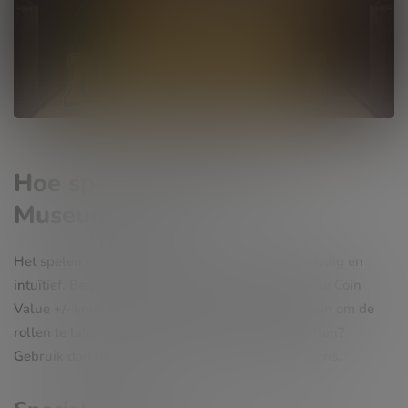
Book of Museum Slot – screenshot
Hoe speel je de Book of
Museum slot?
Het spelen van de Book of Museum slot is eenvoudig en
intuïtief. Begin met het instellen van je inzet via de Coin
Value +/- knop. Zodra je klaar bent, druk je op Spin om de
rollen te laten draaien. Wil je het proces versnellen?
Gebruik dan de Thunder-modus voor snellere spins.