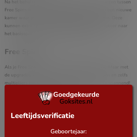
Na het behalen van 3 Scatter symbolen kun je kiezen tussen
Free Spins of de Risk It optie. Bij Risk It kom je in een nieuwe
kamer waar je uit 4 canopische potten mag kiezen. Deze
kunnen extra spins, multipliers of zelfs een terugkeer naar
het basisspel bevatten. Het is een echte gok!
Free Spins
Als je Free Spins kiest, krijg je standaard 8 spins. Maar met
de upgrades van Risk It kun je dit aantal verhogen en zelfs
multipliers toevoegen. Dit maakt elke draai extra spannend!
Technische details en
inzetbereik
Leeftijdsverificatie
Deze slot heeft 5 rollen en 10 winlijnen, wat zorgt voor een
Geboortejaar:
overzichtelijk en spannend spel. Met een inzetbereik van