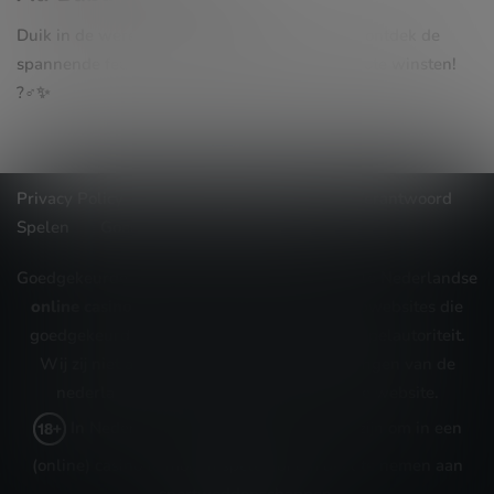
Duik in de wereld van Ali Baba’s Luck slot en ontdek de
spannende features en mogelijkheden voor grote winsten!
?‍♂️✨
Privacy Policy
Contact
Disclaimer
Verantwoord
Spelen
Goedgekeurde Goksites België
Goedgekeurde Goksites Nederland toont legale Nederlandse
online casino
-, poker- en sportweddenschapwebsites die
goedgekeurd zijn door de nederlandse kansspelautoriteit.
Wij zij niet aansprakelijk voor enige wijzigingen van de
nederlandse wetgeving of fouten op deze website.
In Nederland moet je 18 jaar of ouder zijn om in een
(online) casino te mogen spelen of om deel te nemen aan