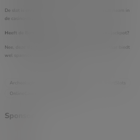
De slot is ontwikkeld door GameArt, een bekende naam in
de casino-industrie.
Heeft de Book of Museum slot een progressieve jackpot?
Nee, deze slot heeft geen progressieve jackpot, maar biedt
wel spannende bonusgames.
Archeologie
BookOfMuseum
GameArtSlots
OnlineCasino
slotreview
Sponsor