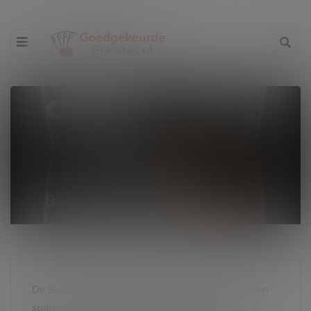
slot reviews
Busted
De Busted slot van Win a Day Software biedt een
spannende en interactieve speelervaring met