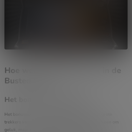
Busted – screenshot
Hoe werkt het bonusspel in de
Busted Slot?
Het bonusspel uitgelegd
Het bonusspel van de Busted slot is een van de grote
trekkers van deze gokkast. Hier draait het niet alleen om
geluk, maar ook om vaardigheid. Spelers moeten