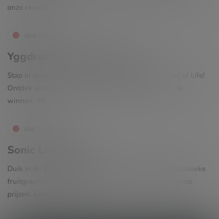
onze review.
slot reviews
Yggdrasil The Tree of Life
Stap in de magische wereld van Yggdrasil The Tree of Life!
Ontdek alles over deze slot met 243 manieren om te
winnen. ?✨
slot reviews
Sonic Links Slot
Duik in de kleurrijke wereld van Sonic Links Slot! Klassieke
fruitgraphics, spannende features en een kans op grote
prijzen. Lees de review nu!