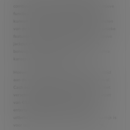
combinatie van klassieke gameplay en innovatieve
functies biedt. Met vijf rollen en 25 winlijnen
kunnen zowel ervaren als casual spelers genieten
van de kans om mooie prijzen te winnen. De unieke
features zoals wilds, scatters en een progressieve
jackpot maken het spel spannend, terwijl de
bonusgame met gratis spins en multipliers extra
kansen biedt op grote winsten.
Hoewel de graphics en geluidseffecten niet altijd
aan de moderne normen voldoen, biedt Carnival
Cash een vermakelijke ervaring voor spelers met
verschillende budgetten, met een minimale inzet
van €0,01 per lijn. Het spel is ontworpen om
entertainment te bieden en kan serieuze
uitbetalingen leveren, waardoor het aantrekkelijk is
voor spelers die op zoek zijn naar fun en actie.