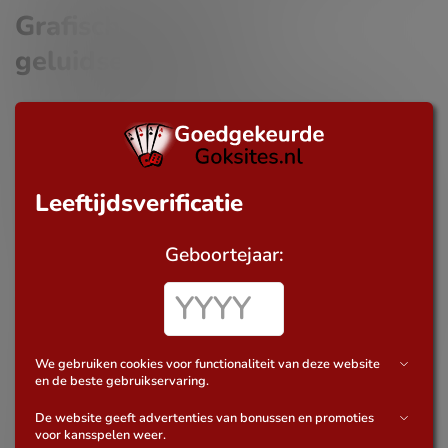
Grafische kwaliteit en
geluidseffecten
Op het eerste gezicht valt de grafische stijl van Carnival
Cash op door zijn levendige kleuren en speelse thema.
Echter, sommige spelers hebben aangegeven dat de
kwaliteit van de graphics niet helemaal voldoet aan
Leeftijdsverificatie
moderne standaarden. Het clown-geluidseffect kan na
verloop van tijd wat irritant worden, maar het draagt wel bij
Geboortejaar:
aan de circuservaring.
De donkere achtergrond van de slot zorgt voor een contrast
met de kleurrijke symbolen, wat de gameplay visueel
We gebruiken cookies voor functionaliteit van deze website
overzichtelijk maakt. Al met al zijn de graphics en
en de beste gebruikservaring.
geluidseffecten functioneel, maar niet baanbrekend.
De website geeft advertenties van bonussen en promoties
voor kansspelen weer.