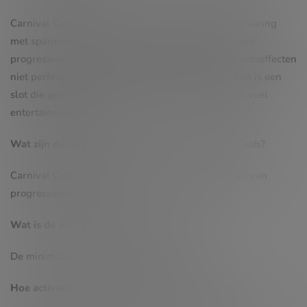
Carnival Cash biedt een kleurrijke en feestelijke ervaring
met spannende features zoals wilds, scatters en een
progressieve jackpot. Hoewel de graphics en geluidseffecten
niet perfect zijn, maakt de gameplay veel goed. Het is een
slot die geschikt is voor spelers met elk budget en veel
entertainment biedt.
Wat zijn de belangrijkste features van Carnival Cash?
Carnival Cash biedt wilds, scatters, gratis spins en een
progressieve jackpot.
Wat is de minimale inzet in Carnival Cash?
De minimale inzet is €0,01 per lijn.
Hoe activeer ik de gratis spins in Carnival Cash?