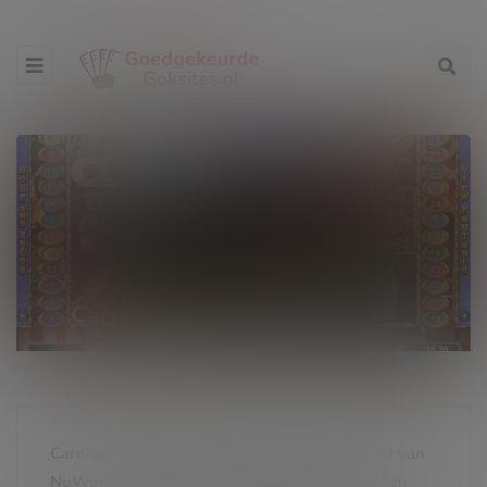
slot reviews
Carnival Cash
Carnival Cash is een levendige online gokkast van
NuWorks met een circus-thema, die spelers een