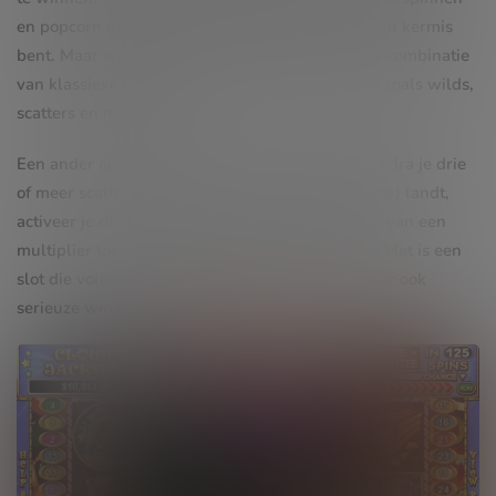
en popcorn geeft je echt het gevoel alsof je op een kermis
bent. Maar wat deze slot echt uniek maakt, is de combinatie
van klassieke gameplay en innovatieve features zoals wilds,
scatters en multipliers.
Een ander opvallend aspect is de bonusgame. Zodra je drie
of meer scatter-symbolen (het Funhouse-symbool) landt,
activeer je de gratis spins. Hier kun je profiteren van een
multiplier tot 4x, wat de spanning flink opvoert. Het is een
slot die volledig gericht is op entertainment, maar ook
serieuze winsten kan opleveren.