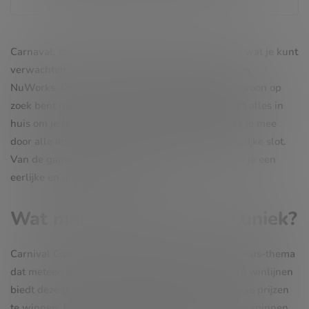
Carnaval, clowns en grote prijzen – dat is precies wat je kunt
verwachten van Carnival Cash, een online slot van
NuWorks. Of je nu een ervaren speler bent of gewoon op
zoek bent naar wat casual fun, deze gokkast heeft alles in
huis om je te entertainen. In dit artikel nemen we je mee
door alle ins en outs van deze kleurrijke en feestelijke slot.
Van de gameplay tot de bonusfeatures, we geven je een
eerlijke en uitgebreide review.
Wat maakt Carnival Cash uniek?
Carnival Cash is een progressieve slot met een circus-thema
dat meteen je aandacht trekt. Met vijf rollen en 25 winlijnen
biedt deze gokkast tal van mogelijkheden om mooie prijzen
te winnen. Het speelse ontwerp vol clowns, suikerspinnen