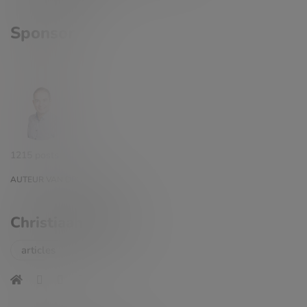
Sponsor
1215 posts
AUTEUR VAN DIT ARTIKEL
Christiaan Bollen
articles