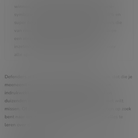
winnen, en spannende features zoals Mysterie-
symbolen en Free Spins. Met een RTP van 96% en
super hoge volatiliteit is het ideaal voor spelers die
van risico houden.De graphics en geluid creëren
een meeslepende ervaring, terwijl de brede
inzetmogelijkheden het toegankelijk maken voor
alle spelers. Probeer het vandaag nog!
Defenders of Mystica van Yggdrasil Gaming is een slot die je
meeneemt naar een magische wereld vol feeën en
indrukwekkende features. Met zijn unieke opzet en
duizenden winstmanieren, is dit een spel dat je niet wilt
missen. Of je nu een ervaren speler bent of gewoon op zoek
bent naar een nieuwe uitdaging, lees verder om alles te
leren over deze spannende slot!