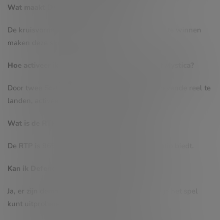
Wat maakt Defenders of Mystica uniek?
De kruisvormige opzet en 28.125 manieren om te winnen
maken deze slot echt bijzonder.
Hoe activeer ik de Free Spins in Defenders of Mystica?
Door twee Scatter-symbolen op de eerste en zevende reel te
landen, activeer je minstens zeven Free Spins.
Wat is de RTP van Defenders of Mystica?
De RTP is 96%, wat een eerlijke uitbetalingsratio biedt.
Kan ik Defenders of Mystica gratis spelen?
Ja, er zijn demo-versies beschikbaar waarmee je het spel
kunt uitproberen zonder echt geld.