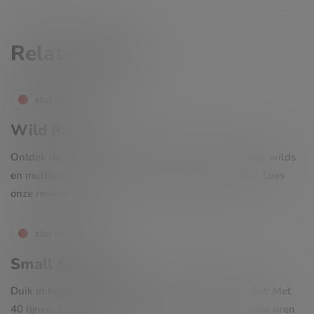
Related posts
slot reviews
Wild Rain
Ontdek de magie van de Wild Rain slot! Gratis spins, wilds
en multipliers zorgen voor een spannende ervaring. Lees
onze review nu!
slot reviews
Small Soldiers
Duik in het militaire thema van de Small Soldiers slot! Met
40 lijnen, bonusspellen en free spins biedt deze game uren