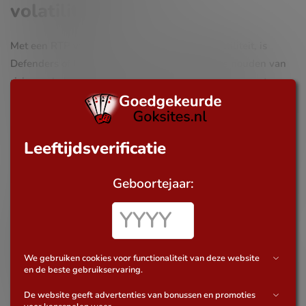
volatiliteit
Met een RTP van 96% en een super hoge volatiliteit, is
Defenders of Mystica een spel voor spelers die houden van
risico en beloningen. Hoewel je misschien langer moet
wachten op grote winsten, kunnen deze winsten enorm zijn,
tot wel 10.000 keer je inzet!
Leeftijdsverificatie
De inzetmogelijkheden variëren van minimaal €0,20 tot
maximaal €100 per spin, wat het spel geschikt maakt voor
Geboortejaar:
zowel beginners als high rollers.
Voordelen en nadelen van
spelen
We gebruiken cookies voor functionaliteit van deze website
en de beste gebruikservaring.
Defenders of Mystica biedt veel voordelen, maar heeft ook
De website geeft advertenties van bonussen en promoties
enkele nadelen die we moeten benoemen. Hier is een