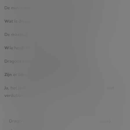
De minimale inzet is €0,30 per draai.
Wat is de maximale inzet voor Dragons Inferno?
De maximale inzet is €3 per draai.
Wie heeft Dragons Inferno ontwikkeld?
Dragons Inferno is ontwikkeld door WMS.
Zijn er bonusfuncties in Dragons Inferno?
Ja, het spel biedt Replicating Wilds en gratis spins met
verdubbelde winsten.
DragonsInferno
Gambling
OnlineCasino