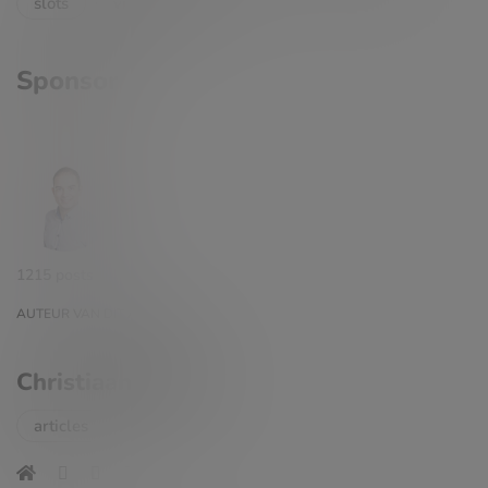
slots
videogames
Sponsor
1215 posts
AUTEUR VAN DIT ARTIKEL
Christiaan Bollen
articles