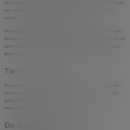
de rollen en wacht op magische combinaties. Het spel heeft
een maximale inzet van €3 per draai, wat ideaal is voor
zowel casual spelers als high rollers.
De belangrijkste symbolen in het spel zijn onder andere de
draak, een moedige ridder, een boogschutter, een prinses en
een magisch zwaard. Deze symbolen brengen het fantasy-
thema tot leven en bieden verschillende uitbetalingen.
Tips voor beginners
Als je nieuw bent in de wereld van online slots, begin dan
met een kleinere inzet om het spel te leren kennen. Maak
gebruik van de autoplay-functie om het spel in een
ontspannen tempo te spelen.
De spannende Replicating