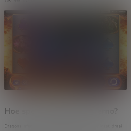
voor een dynamisch en boeiend spel.
Dragons Inferno – screenshot
Hoe speel je Dragons Inferno?
Dragons Inferno is eenvoudig te spelen. Kies je inzet, draai