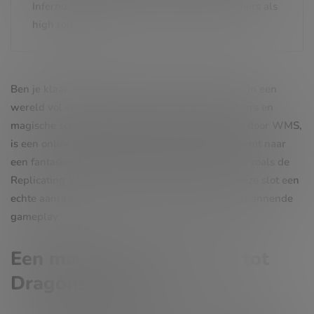
Inferno een aanrader voor zowel casual gamers als
high rollers.
Ben je klaar om een episch avontuur aan te gaan in een
wereld vol vuurspuwende draken, moedige ridders en
magische schatten? Dragons Inferno, ontwikkeld door WMS,
is een online videoslot die je rechtstreeks meeneemt naar
een fantasierijke wereld. Met zijn unieke functies, zoals de
Replicating Wilds en het spannende thema, is deze slot een
echte aanrader voor liefhebbers van fantasy en spannende
gameplay.
Een magische introductie tot
Dragons Inferno