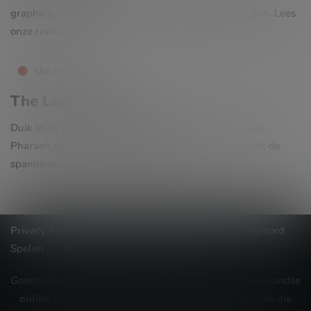
graphics, Aziatische thema’s en kans op grote winsten. Lees
onze review.
slot reviews
The Last Pharaoh
Duik in de mystiek van het oude Egypte met The Last
Pharaoh slot! Lees onze uitgebreide review en ontdek de
spannende bonussen en gratis spins.
Privacy Policy
Contact
Disclaimer
Verantwoord
Spelen
Goedgekeurde Goksites België
Goedgekeurde Goksites Nederland toont legale Nederlandse
online casino
-, poker- en sportweddenschapwebsites die