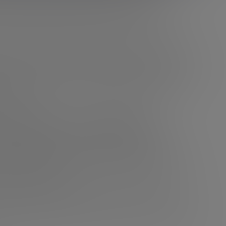
 beginner bent die rood/zwart speelt of een expert die
n Roulette heeft iets te bieden voor iedereen.
lspellen en staat bekend om zijn eenvoud, spanning en
mee in de wereld van roulette, met een speciale focus op
 een beginner bent of een doorgewinterde speler, er is
 testen!
ulette zo speciaal?
dit legendarische casinospel. In tegenstelling tot de
l, wat betekent dat je betere kansen hebt om te winnen.
gisch willen spelen.
akt, is de eenvoud van de spelregels. Je hebt geen
it maakt het toegankelijk voor iedereen, van nieuwkomers