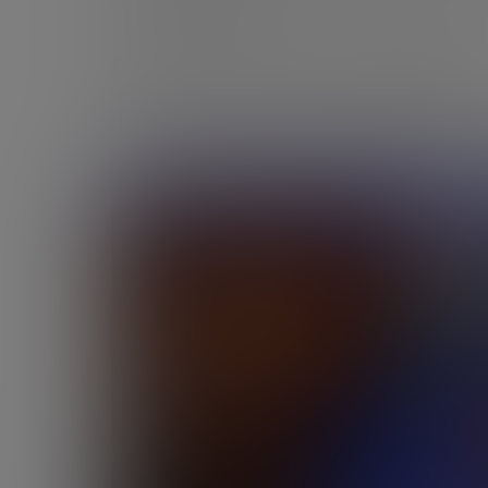
tot ervaren gokkers.
De charme van het roulettewi
Het iconische design van het roulettewiel draagt b
gecombineerd met de enkele groene nul, creëren ee