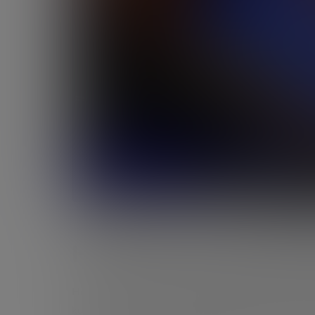
European R
Hoe speel je European
Het spelen van European Roulette is eenvoudig. He
kunt kiezen uit verschillende opties, zoals inzett