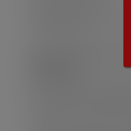
Een andere methode is de Fibonacci-strategie, ge
inzet volgens de Fibonacci-reeks na elk verlies. De
bankroll langer beschermen.
Let op: geen enkele strategie garandeert winst. Spe
Waarom kiezen voor E
Entraction?
European Roulette van Entraction onderscheidt zic
interface. Het spel biedt een authentieke roulette
vloeiende animaties. Of je nu speelt op je desktop o
Bovendien bevat deze versie van European Roulette
een inzetgeschiedenis. Dit maakt het makkelijker om 