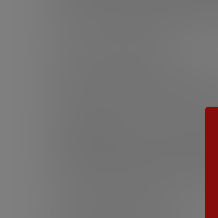
reeks nummers. Zodra alle inzetten geplaatst zijn, d
Het is een kwestie van spanning en wachten waar h
Inside en outside bets
Er zijn twee soorten inzetten: inside bets en outsid
kleine groepen nummers en bieden hogere uitbetal
hebben lagere risico’s en zijn ideaal voor beginner
Strategieën voor Euro
Hoewel roulette in essentie een kansspel is, zijn e
winkansen te vergroten. Een populaire strategie i
elk verlies. Dit kan effectief zijn op korte termijn,
De Fibonacci-strategie