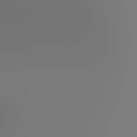
cal, een wiskundige en uitvinder. Door de jaren heen
st geliefde casinospellen wereldwijd.
ngeboden door Entraction, brengt deze rijke traditie naar
lementen met innovatieve functies, waardoor het een must-
afelspel dat perfect is voor zowel beginners als ervaren
emogelijkheden en strakke design biedt het een spannende
 inzetten plaatsen op een wiel met slechts één groene nul,
nt.
oulette?
a elk verlies om je verliezen terug te winnen bij een