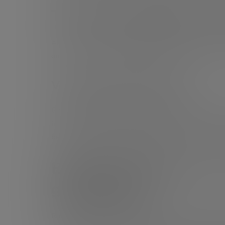
Tips voor beginners e
Als beginner is het belangrijk om klein te beginne
om je kansen te vergroten. Dit helpt je om het spel
Voor gevorderde spelers
Gevorderde spelers kunnen experimenteren met in
in te zetten op een specifieke sectie van het wiel 
beschikbaar zijn in de Entraction-versie van Europ
European Roulette: een
geschiedenis
Roulette heeft een lange geschiedenis die teruggaa