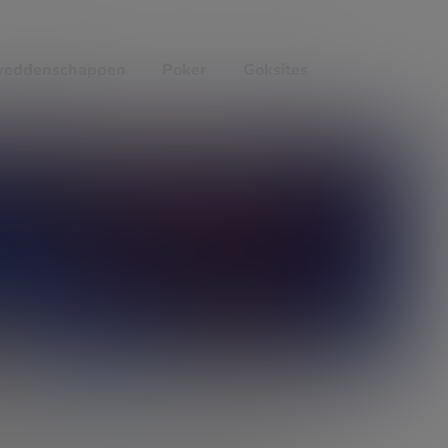
weddenschappen
Poker
Goksites
tte
d staat om zijn eenvoud en kansen om te winnen. De
rvaring, compleet met handige functies zoals