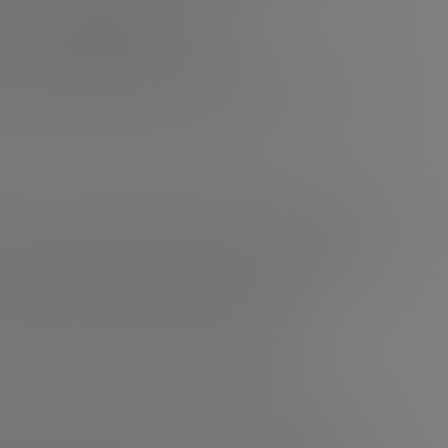
n gevorderden
n. Kies voor outside bets zoals rood/zwart of even/oneven
 te begrijpen zonder grote risico’s te nemen.
side bets en complexe strategieën. Probeer bijvoorbeeld
voor hogere uitbetalingen. Gebruik ook de statistieken die
ean Roulette om je inzetten te optimaliseren.
 slot met een rijke
t tot de 18e eeuw in Frankrijk. European Roulette is