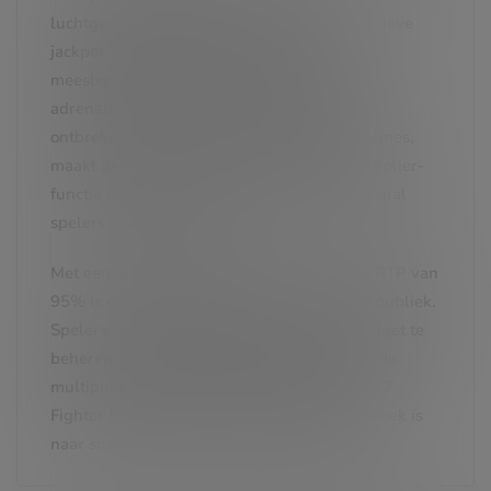
luchtgevechtsthema en een unieke progressieve
jackpot. De strak ontworpen visuals en
meeslepende soundtrack dragen bij aan de
adrenalinekick van het spel. Ondanks het
ontbreken van wilds, free spins en bonusgames,
maakt de dynamische gameplay en de multiplier-
functie het spel aantrekkelijk voor zowel casual
spelers als high-rollers.
Met een minimale inzet van 1 munt en een RTP van
95% is dit slot toegankelijk voor een breed publiek.
Spelers worden aangemoedigd om hun budget te
beheren en optimaal gebruik te maken van de
multiplier om hun winsten te verhogen. F777
Fighter Slot is de ideale keuze voor wie op zoek is
naar snelle actie en de kans op grote prijzen.