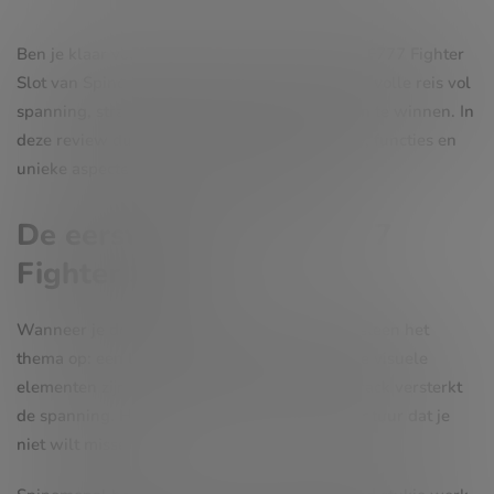
Ben je klaar voor een explosieve ervaring? De F777 Fighter
Slot van Spinomenal neemt je mee op een actievolle reis vol
spanning, strategie en kansen om grote prijzen te winnen. In
deze review duiken we dieper in de gameplay, functies en
unieke aspecten van dit progressieve slot.
De eerste indruk van F777
Fighter Slot
Wanneer je de F777 Fighter Slot start, valt meteen het
thema op: een luchtgevecht vol adrenaline. De visuele
elementen zijn strak ontworpen en de soundtrack versterkt
de spanning. Het spel voelt direct als een avontuur dat je
niet wilt missen.