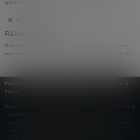
spannende gameplay. Tijd om je geluk te testen! ?
slot reviews
Rainforest Magic
Ontdek de mysterieuze jungle met Rainforest Magic! Lees
onze review en ontdek hoe je grote prijzen kunt winnen. ??
Privacy Policy
Contact
Disclaimer
Verantwoord
Spelen
Goedgekeurde Goksites België
Goedgekeurde Goksites Nederland toont legale Nederlandse
online casino
-, poker- en sportweddenschapwebsites die
goedgekeurd zijn door de nederlandse kansspelautoriteit.
Wij zij niet aansprakelijk voor enige wijzigingen van de
nederlandse wetgeving of fouten op deze website.