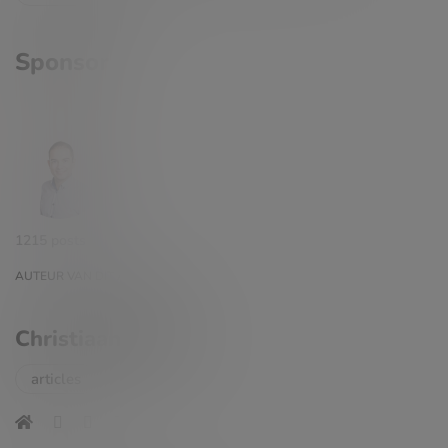
Sponsor
1215 posts
AUTEUR VAN DIT ARTIKEL
Christiaan Bollen
articles