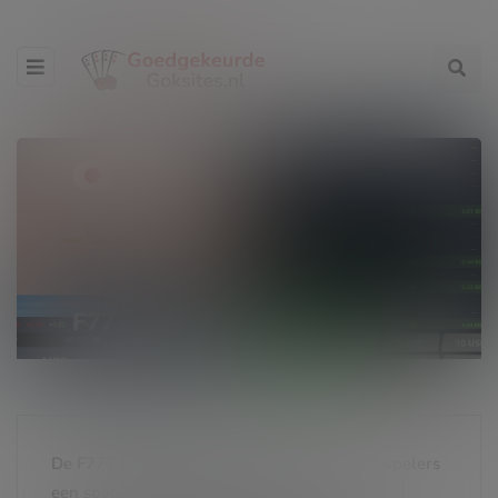
slot reviews
F777 Fighter Slot
De F777 Fighter Slot van Spinomenal biedt spelers
een spannende ervaring met een