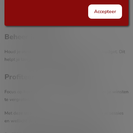
Accepteer
Wil je je kansen maximaliseren in de F777 Fighter Slot?
Hier zijn enkele handige tips:
Beheer je budget
Houd je inzet onder controle en speel binnen je budget. Dit
helpt je langer van het spel te genieten.
Profiteer van de multiplier
Focus op het gebruik van de multiplier-functie om je winsten
te vergroten.
Met deze strategieën kun je het meeste halen uit je sessies
en wellicht de progressieve jackpot winnen!