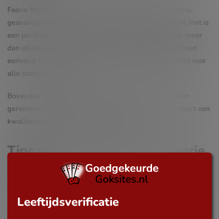
Faerie Nights onderscheidt zich door zijn unieke thema,
geavanceerde functies en visuele aantrekkingskracht. Het is
een perfecte keuze voor spelers die op zoek zijn naar meer
dan alleen een standaard slotervaring. De balans tussen
eenvoud en geavanceerde features maakt het geschikt voor
alle soorten spelers.
Bovendien is het spel ontwikkeld door 1x2Games, een
gerenommeerde provider in de industrie. Dit garandeert een
kwalitatieve en betrouwbare gameplay.
Tips voor het spelen van Faerie
Nights
Als je Faerie Nights gaat spelen, zijn er een paar tips die je
Leeftijdsverificatie
kunt volgen om het meeste uit je ervaring te halen: