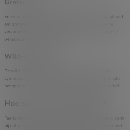
Gratis spins
Een van de meest aantrekkelijke features is de mogelijkheid
om gratis spins te verdienen. Door scatter-symbolen te
verzamelen, kun je een reeks gratis spins activeren die je
winstpotentieel enorm vergroten.
Wild-symbolen
De wild-symbolen in Faerie Nights vervangen andere
symbolen om winnende combinaties te creëren. Dit maakt
het spel niet alleen spannender maar ook winstgevender!
Hoe speel je Faerie Nights?
Faerie Nights is eenvoudig te spelen, zelfs als je nieuw bent
bij online slots. Je begint door je inzet te kiezen, die varieert