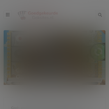
slot reviews
Gods and Goddesses of the
Olympus
Gods and Goddesses of the Olympus is een