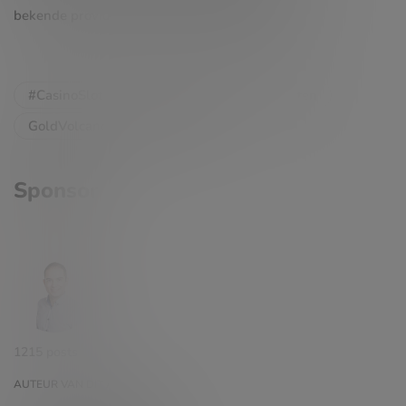
bekende provider van online casino spellen.
#CasinoSlot
ClusterPays
Gokkasten
GoldVolcano
PlaynGO
Sponsor
1215 posts
AUTEUR VAN DIT ARTIKEL