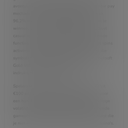
avontuur met een uniek 8x8 grid en een cluster pay
mechanisme. Deze gokkast biedt een RTP van
96,2% en de kans om tot 10.000 keer je inzet te
winnen, wat het aantrekkelijk maakt voor zowel
casual spelers als high rollers. Met opwindende
functies zoals de 'Eruption'-rondes, die gratis spins
activeren, en de 'Crystallisation'-mechaniek, die
symbolen transformeert in gouden versies, belooft
Gold Volcano een dynamische en visueel
indrukwekkende speelervaring.
Spelers kunnen inzetten variëren van €0,10 tot
€100 en profiteren van de Autoplay-functie voor
een hands-free ervaring. De combinatie van hoge
volatiliteit, aantrekkelijke graphics en spannende
gameplay maakt Gold Volcano Slot een gokkast die
je niet wilt missen in de wereld van online casino's.