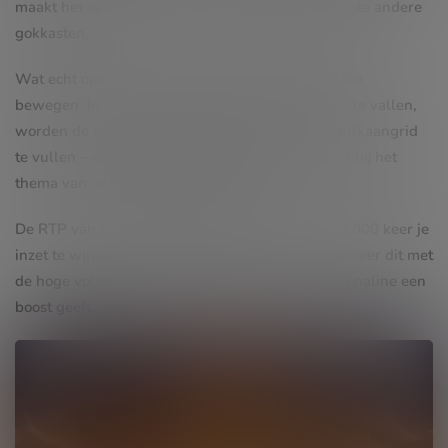
maakt het spel dynamisch en anders dan de meeste andere
gokkasten.
Wat echt opvalt, is de manier waarop de symbolen
bewegen. In plaats van van boven naar beneden te vallen,
worden de symbolen omhoog geduwd om het vulkaangrid
te vullen – een visueel spektakel dat perfect past bij het
thema van de vulkaanuitbarsting.
De RTP van 96.2% en de mogelijkheid om tot 10.000 keer je
inzet te winnen zijn ook grote pluspunten. Combineer dit met
de hoge volatiliteit en je hebt een spel dat je adrenaline een
boost geeft.