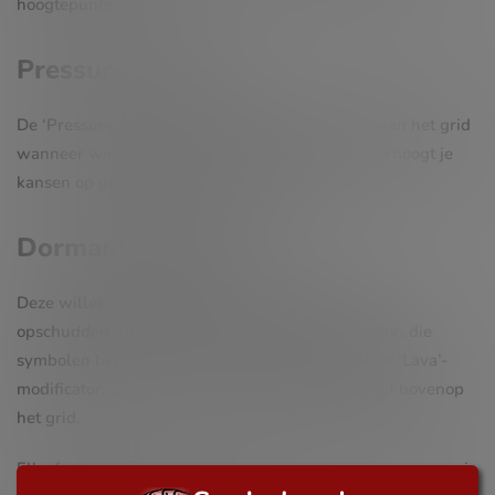
hoogtepunten:
Pressure Feature
De ‘Pressure’-functie voegt Wild-symbolen toe aan het grid
wanneer winnende symbolen verdwijnen. Dit verhoogt je
kansen op grotere combinaties en winsten.
Dormant Modifiers
Deze willekeurige functies kunnen het spel flink
opschudden. Bijvoorbeeld de ‘Rumble’-modificator, die
symbolen herschikt en een Scatter toevoegt, of de ‘Lava’-
modificator, die een extra laag symbolen toevoegt bovenop
het grid.
Elke feature is ontworpen om de spanning op te voeren en je