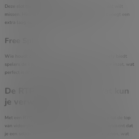
Deze slot biedt een spannend bonusspel dat je niet wilt
missen. Hier kun je flinke prijzen winnen, en het voegt een
extra laag spanning toe aan de gameplay.
Free Spins
Wie houdt er niet van gratis spins? Golden Dynasty biedt
spelers de kans om extra rondes te draaien zonder inzet, wat
perfect is om je balans te verhogen.
De RTP en volatiliteit: Wat kun
je verwachten?
Met een RTP van 97.5% behoort Golden Dynasty tot de top
van video slots qua uitbetalingspercentage. Dit betekent dat
je een solide kans hebt om je inzet terug te verdienen, wat