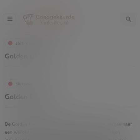
slot reviews
Golden Dynasty
slot reviews
Golden Dynasty
De Golden Dynasty slot van Spinomenal neemt je mee naar
een wereld vol mystiek, rijkdom en avontuur. Met een