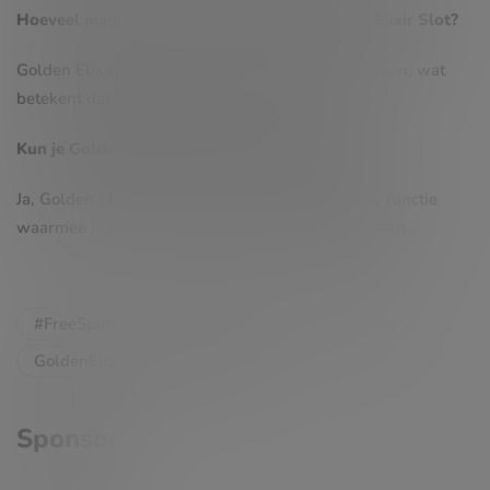
Hoeveel manieren om te winnen heeft Golden Elixir Slot?
Golden Elixir Slot biedt 243 manieren om te winnen, wat
betekent dat je geen traditionele winlijnen hebt.
Kun je Golden Elixir Slot spelen met autoplay?
Ja, Golden Elixir Slot heeft een handige autoplay functie
waarmee je het spel automatisch kunt laten draaien.
#FreeSpins
CasinoSlots
GamesGlobal
GoldenElixir
VideoSlots
Sponsor