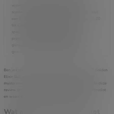
winnen. Het heeft een magisch thema, wilds,
scatters en een spannende free spins functie. Met
een RTP van 96.19% en een inzetbereik van €0,20
tot €100 biedt het volop kansen voor
spelers.Hoewel het geen bonusgame of
progressieve jackpot heeft, maken de unieke
gameplay en het meeslepende thema het een
geweldige keuze voor liefhebbers van slots.
Ben je klaar om een magische avontuur te beleven? Golden
Elixir Slot van Games Global neemt je mee naar een
mysterieuze wereld vol alchemie en grote winsten. In deze
review ontdek je alle details van dit betoverende videoslot
en waarom het de moeite waard is om te spelen.
Wat maakt Golden Elixir Slot