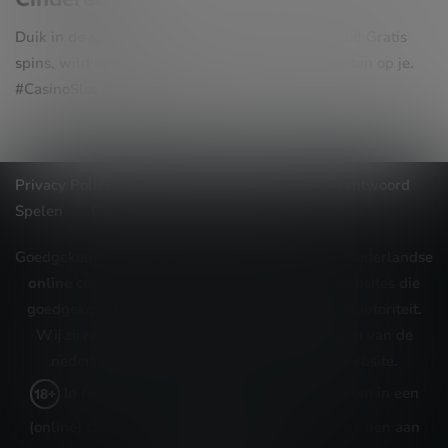
Duik in de sprookjeswereld van de Cinderella slot! Gratis
spins, wild symbolen en magische winsten wachten op je.
#CasinoSlot #Cinderella
Privacy Policy
Contact
Disclaimer
Verantwoord
Spelen
Goedgekeurde Goksites België
Goedgekeurde Goksites Nederland toont legale Nederlandse
online casino
-, poker- en sportweddenschapwebsites die
goedgekeurd zijn door de nederlandse kansspelautoriteit.
Wij zij niet aansprakelijk voor enige wijzigingen van de
nederlandse wetgeving of fouten op deze website.
In Nederland moet je 18 jaar of ouder zijn om in een
(online) casino te mogen spelen of om deel te nemen aan