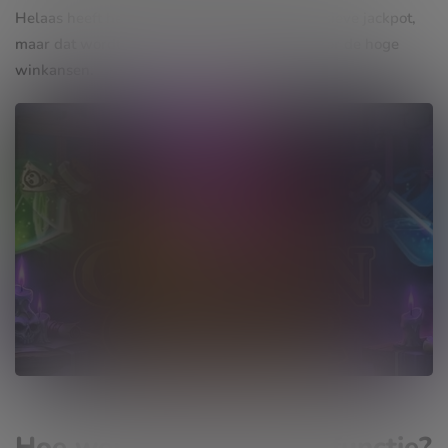
Helaas heeft het geen bonusgame of progressieve jackpot,
maar dat wordt ruimschoots goedgemaakt door de hoge
winkansen.
Golden Elixir Slot – screenshot
Hoe werkt de free spins functie?