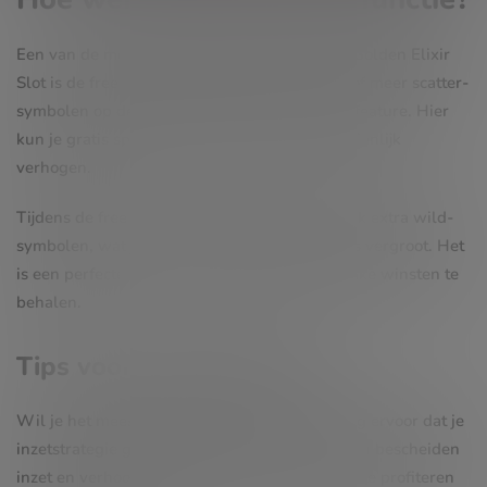
Een van de meest opwindende aspecten van Golden Elixir
Slot is de free spins functie. Wanneer je drie of meer scatter-
symbolen op de rollen krijgt, activeer je deze feature. Hier
kun je gratis spins verdienen en je winst aanzienlijk
verhogen.
Tijdens de free spins ronde verschijnen er vaak extra wild-
symbolen, wat je kansen op grote combinaties vergroot. Het
is een perfecte kans om zonder extra inzet flinke winsten te
behalen.
Tips voor maximale winst
Wil je het meeste halen uit de free spins? Zorg ervoor dat je
inzetstrategie goed doordacht is. Begin met een bescheiden
inzet en verhoog deze geleidelijk om optimaal te profiteren