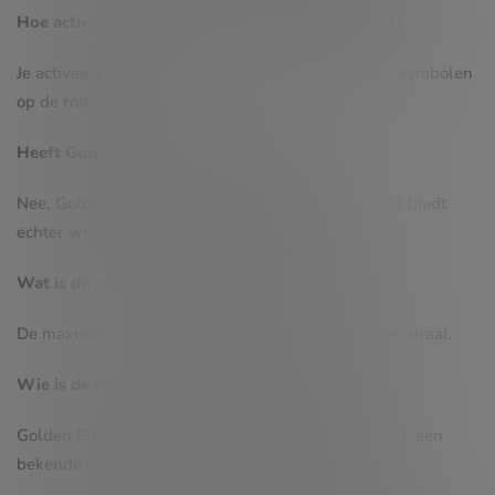
Hoe activeer ik de free spins in Golden Elixir Slot?
Je activeert de free spins door drie of meer scatter-symbolen
op de rollen te krijgen.
Heeft Golden Elixir Slot een bonusgame?
Nee, Golden Elixir Slot heeft geen bonusgame. Het biedt
echter wel free spins en wild-symbolen.
Wat is de maximale inzet in Golden Elixir Slot?
De maximale inzet in Golden Elixir Slot is €100 per draai.
Wie is de ontwikkelaar van Golden Elixir Slot?
Golden Elixir Slot is ontwikkeld door Games Global, een
bekende naam in de wereld van online casino’s.