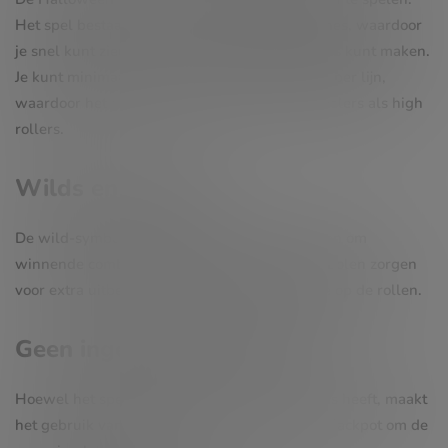
Het spel bestaat uit vijf rollen en negen paylines, waardoor
je snel kunt zien waar je winnende combinaties kunt maken.
Je kunt minimaal 0,10 inzetten en maximaal 1 per lijn,
waardoor het geschikt is voor zowel casual spelers als high
rollers.
Wilds en Scatters
De wild-symbolen vervangen andere symbolen om
winnende combinaties te maken. Scatter-symbolen zorgen
voor extra uitbetalingen, ongeacht hun positie op de rollen.
Geen ingewikkelde features
Hoewel het spel geen bonusgame of free spins heeft, maakt
het gebruik van autoplay en een progressieve jackpot om de