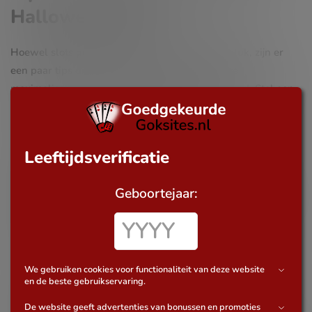
Halloween Slot
Hoewel slots grotendeels gebaseerd zijn op geluk, zijn er
een paar tips die je kunt volgen om je kansen te
maximaliseren. Ten eerste, beheer je budget goed. Stel een
limiet in voordat je begint te spelen, en houd je eraan.
Autoplay slim gebruiken
Leeftijdsverificatie
De autoplay-functie op de Halloween slot kan handig zijn,
Geboortejaar:
maar wees voorzichtig. Zorg ervoor dat je de instellingen
controleert om te voorkomen dat je te snel je budget
opgebruikt.
We gebruiken cookies voor functionaliteit van deze website
Speel voor de jackpot
en de beste gebruikservaring.
De website geeft advertenties van bonussen en promoties