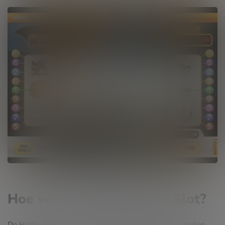
Halloween – screenshot
Hoe werkt de Halloween Slot?
De Halloween slot is eenvoudig te begrijpen en te spelen.