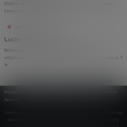
Ontdek de bonusrondes, free spins en win grote prijzen.
Lees nu onze uitgebreide review.
slot reviews
Lucky Elements Slot
Benieuwd naar de Lucky Elements slot? Lees onze
uitgebreide review en ontdek waarom dit een must-play is. ?
✨
Privacy Policy
Contact
Disclaimer
Verantwoord
Spelen
Goedgekeurde Goksites België
Goedgekeurde Goksites Nederland toont legale Nederlandse
online casino
-, poker- en sportweddenschapwebsites die