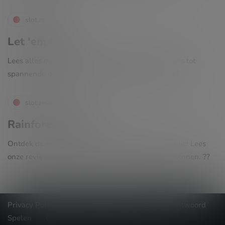
slot reviews
Let 'em Ride
Lees alles over Let ‘em Ride slot: van coole features tot
spannende gameplay. Tijd om je geluk te testen! ?
slot reviews
Rainforest Magic
Ontdek de mysterieuze jungle met Rainforest Magic! Lees
onze review en ontdek hoe je grote prijzen kunt winnen. ??
Privacy Policy
Contact
Disclaimer
Verantwoord
Spelen
Goedgekeurde Goksites België