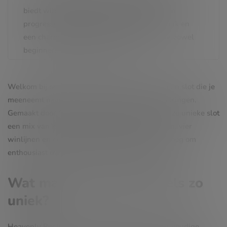
biedt wild-symbolen, een bonusspel en een
progressieve jackpot.Met flexibel inzetbereik en
een charmant ontwerp is het geschikt voor zowel
beginners als ervaren spelers.
Welkom bij onze review van Heavenly Reels, een slot die je
meeneemt naar een hemelse wereld vol verrassingen.
Gemaakt door Slotland Entertainment, biedt deze unieke slot
een mix van klassiek en modern. Met drie rollen, vier
winlijnen en een progressieve jackpot is er genoeg om
enthousiast over te zijn. Laten we erin duiken!
Wat maakt Heavenly Reels zo
uniek?
Heavenly Reels onderscheidt zich door zijn eenvoudige