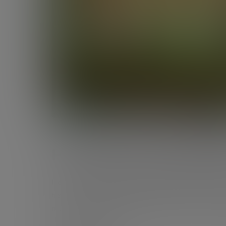
Jungle J
Hoe speel je Jungle J
Het spelen van Jungle Jimmy is eenvoudig en intuï
het aantal actieve winlijnen instellen met de – en
munten per lijn aanpassen met de – en + knoppen 