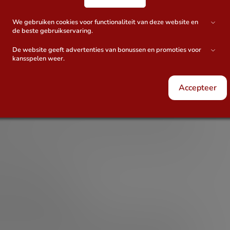
t je het Crash Test spel. Jungle Jimmy klimt op een liaan
We gebruiken cookies voor functionaliteit van deze website en
de beste gebruikservaring.
 Jungle Jimmy een unieke ervaring!
De website geeft advertenties van bonussen en promoties voor
kansspelen weer.
 RTP
Accepteer
 winlijnen. Hoewel de RTP onbekend is, compenseert het
symbolen en scatter-symbolen. Het biedt geen gratis spins,
toegankelijk maakt voor spelers van alle niveaus. De inzet
an je voorkeur.
 proberen?
jn naar een combinatie van avontuur en winstpotentieel.