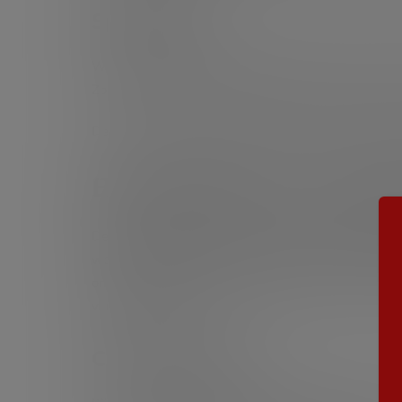
Spelopties
Wil je direct maximaal spelen? Gebruik dan de ‘Be
Zodra je jouw inzet hebt bepaald, druk je op ‘Spin’
De vaste muntwaarde van 0.01 maakt het spel toeg
Bonusspellen en specia
De bonusspellen in Jungle Jimmy zijn een van de g
wordt geactiveerd wanneer je 5 aap-symbolen op een
onthullen. Match 3 dezelfde dieren om een cashpri
verdubbelen!
Crash Test Spel