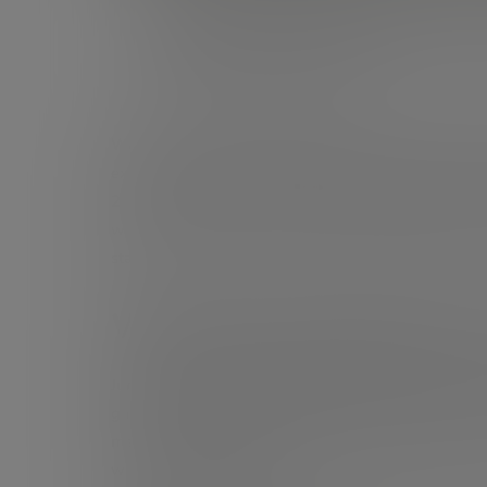
symbolen. De vaste muntwaarde van 0.01 maak
gameplay en de kans op grote prijzen maken 
beginners als ervaren spelers.
Welkom in de avontuurlijke wereld van Jungle Jim
exotische dieren, spannende bonussen en grote pr
25 winlijnen is dit spel perfect voor avonturiers
we je mee door alle functies en mogelijkheden van
staat.
Wat maakt Jungle Jim
Jungle Jimmy, ontwikkeld door B3W Group, onders
gameplay. De achtergrond is gevuld met tropisch 
meeslepende ervaring. Het spel biedt zowel links-n
winstkansen vergroot.