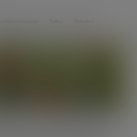
weddenschappen
Poker
Goksites
et 5 rollen en 25 winlijnen, ontwikkeld door B3W
fari en Crash Test, naast wild-symbolen en scatter-