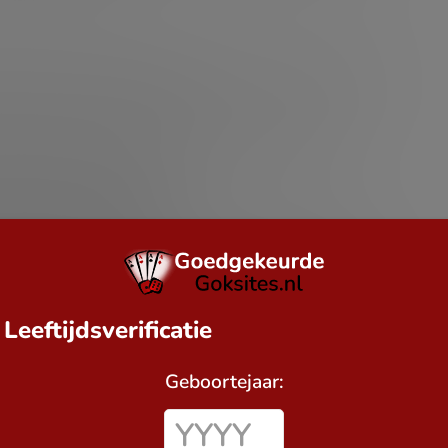
t Max’-knop om 10 munten in te zetten op alle 25 lijnen.
 om de rollen te laten draaien.
ankelijk voor iedere speler, ongeacht het budget.
le functies
rootste trekkingen van deze slot. Het Safari bonusspel
 actieve winlijn krijgt. Hier kies je kooien om dieren te
js te winnen en vind de ‘Monkey’ om je winst te
Leeftijdsverificatie
Geboortejaar: