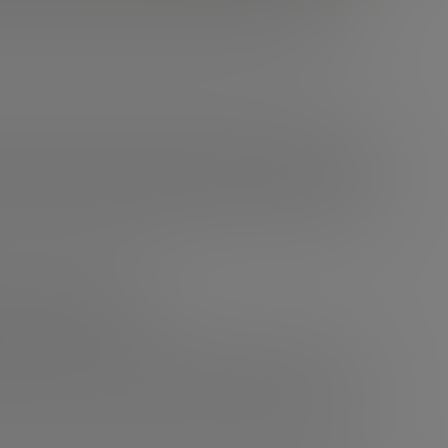
t het toegankelijk voor alle spelers.De meeslepende
Jungle Jimmy een uitstekende keuze voor zowel
my! Deze slot neemt je mee diep in de jungle waar je
ijzen kunt ontdekken. Met een speelveld van 5 rollen en
 die van spanning en sensatie houden. In deze review nemen
 Jungle Jimmy, zodat je precies weet wat je te wachten
my uniek?
cheidt zich door zijn unieke jungle-thema en spannende
groen en mysterieuze geluiden, wat zorgt voor een
aar-rechts als rechts-naar-links uitbetalingen, wat je