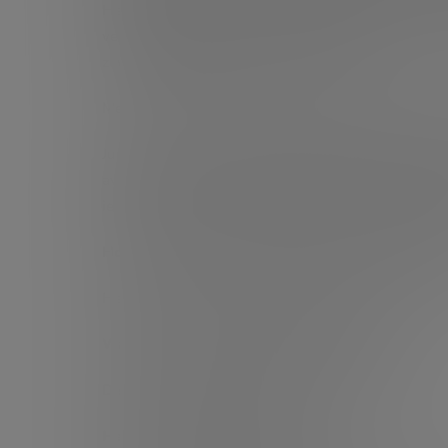
Het jungle-thema creëert een meeslepende sfeer, 
vergroten. Bovendien is het eenvoudig aan te passe
zowel beginners als ervaren spelers.
Met unieke bonusspellen en een toegankelijk inze
Jungle Jimmy is een spannende videoslot van B3W
avontuur. Met unieke bonusspellen, wild-symbolen 
iedereen die van slots houdt. Probeer het zelf en 
Hoe activeer ik het Safari bonusspel in Jungle J
Het Safari bonusspel wordt geactiveerd wanneer je
Wat is de muntwaarde in Jungle Jimmy?
De muntwaarde is vastgezet op 0.01 in Jungle Jim
Heeft Jungle Jimmy gratis spins?