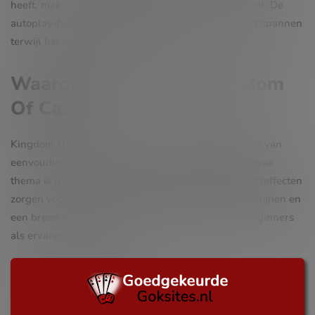
heeft, maken de wilds en scatters het spel spannend. De
autoplay-functie is ook handig, vooral als je wilt ontspannen
terwijl het spel automatisch speelt.
Waarom kiezen voor Kingdom
Of Cash?
Kingdom Of Cash is perfect voor spelers die houden van
eenvoudige maar spannende slots. Het middeleeuwse
thema is goed uitgewerkt, en de graphics en geluidseffecten
zorgen voor een meeslepende ervaring. Met 25 winlijnen en
een breed inzetbereik is het geschikt voor zowel beginners
als ervaren spelers.
Voor- en nadelen
Voordelen:
Gratis spins, wilds en scatters, meeslepend