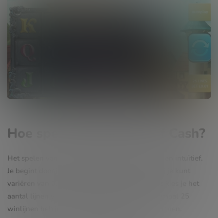
Kingdom Of Cash – screenshot
Hoe speel je Kingdom Of Cash?
Het spelen van Kingdom Of Cash is eenvoudig en intuïtief.
Je begint door je inzet per lijn te kiezen, waarbij je kunt
variëren van 0.01 tot 0.50 munten. Vervolgens kies je het
aantal lijnen waarop je wilt inzetten. Met maximaal 25
winlijnen heb je volop mogelijkheden om te winnen.