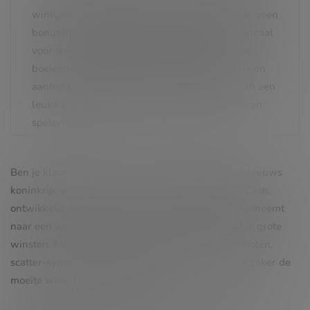
winlijnen, wilds, scatters en gratis spins, maar geen
bonusspellen of progressieve jackpot. Het is ideaal
voor spelers die houden van eenvoudige maar
boeiende gameplay.Met een breed inzetbereik en
aantrekkelijke graphics biedt Kingdom Of Cash een
leuke ervaring voor zowel beginners als ervaren
spelers.
Ben je klaar om een reis te maken naar een middeleeuws
koninkrijk vol schatten en avontuur? Kingdom Of Cash,
ontwikkeld door Eyecon, is een videoslot die je meeneemt
naar een wereld van ridders, kastelen en natuurlijk grote
winsten. Met spannende features zoals wild-symbolen,
scatter-symbolen en gratis spins is dit een slot die zeker de
moeite waard is om te ontdekken.