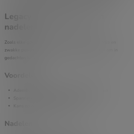
Legacy of Egypt: Voor- en
nadelen
Zoals elke gokkast heeft Legacy of Egypt zijn sterke en
zwakke punten. Hier zijn de belangrijkste punten om in
gedachten te houden.
Voordelen
Adembenemende graphics en geluidseffecten
Spannende gratis spins met multipliers
Kans op onbeperkte retriggers
Nadelen