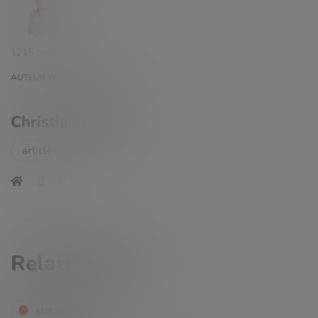
1215 posts
AUTEUR VAN DIT ARTIKEL
Christiaan Bollen
articles
Related posts
slot reviews