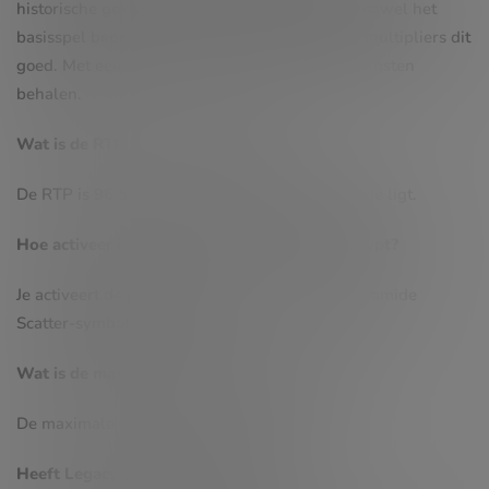
historische gokkasten zeker zal aanspreken. Hoewel het
basisspel beperkt is, maken de gratis spins en multipliers dit
goed. Met een beetje geluk kun je hier flinke winsten
behalen.
Wat is de RTP van Legacy of Egypt?
De RTP is 96,5%, wat iets boven het gemiddelde ligt.
Hoe activeer ik de gratis spins in Legacy of Egypt?
Je activeert de gratis spins door drie of meer piramide
Scatter-symbolen te landen.
Wat is de maximale winst in Legacy of Egypt?
De maximale winst is 5.000x je inzet.
Heeft Legacy of Egypt een bonusspel?