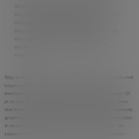
96,5%. De kracht zit in de gratis spins en het
Wheel of the Gods, dat multipliers tot 10x biedt.
Hoewel het basisspel simpel is, zorgen de
bonusfeatures voor veel spanning.Het is een slot
voor spelers die houden van risico en grote
beloningen, maar wees voorbereid op de hoge
volatiliteit.
Stap binnen in de mystieke wereld van het oude Egypte met
Legacy of Egypt, een gokkast van Play’n GO die je
meeneemt naar een tijd vol farao’s, piramides en goden. Of
je nu een casual speler bent of een echte high roller, deze
slot biedt een spannende ervaring met zijn indrukwekkende
graphics, intrigerende features en de kans op grote winsten.
In deze review nemen we je mee door alle aspecten van
Legacy of Egypt, zodat je precies weet wat je te wachten