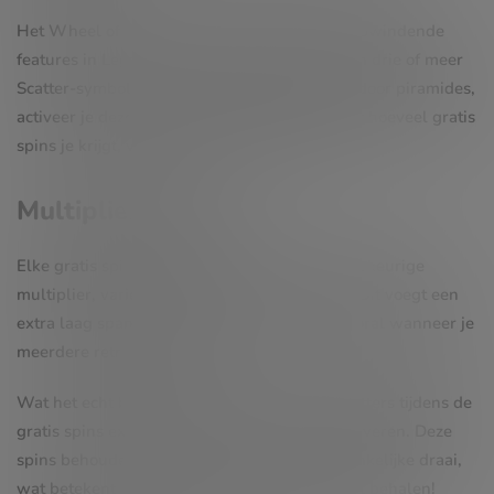
Het Wheel of the Gods is een van de meest opwindende
features in Legacy of Egypt. Bij het landen van drie of meer
Scatter-symbolen, die worden weergegeven door piramides,
activeer je deze bonusronde. Het wiel bepaalt hoeveel gratis
spins je krijgt, variërend van 3 tot 20 spins.
Multiplier Magie
Elke gratis spin wordt begeleid door een willekeurige
multiplier, variërend van 2x tot 10x je winst. Dit voegt een
extra laag spanning toe aan de gameplay, vooral wanneer je
meerdere retriggers krijgt.
Wat het echt bijzonder maakt, is dat twee Scatters tijdens de
gratis spins extra ‘Pyramid Spins’ kunnen activeren. Deze
spins behouden de multiplier van de oorspronkelijke draai,
wat betekent dat je zelfs grotere winsten kunt behalen!