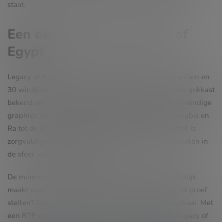
staat.
Een eerste blik op Legacy of
Egypt
Legacy of Egypt is een videoslot met vijf rollen, drie rijen en
30 winlijnen. Ontwikkeld door Play’n GO, staat deze gokkast
bekend om zijn betoverende Egyptische thema en levendige
graphics. De symbolen variëren van goden zoals Anubis en
Ra tot de iconische Cleopatra en piramides. Elk detail is
zorgvuldig ontworpen om je volledig onder te dompelen in
de sfeer van het oude Egypte.
De minimale inzet bedraagt €0,30, wat het toegankelijk
maakt voor casual spelers. Wil je je geluk echt op de proef
stellen? Dan kun je inzetten tot maximaal €90 per draai. Met
een RTP van 96,5% en een hoge volatiliteit biedt Legacy of