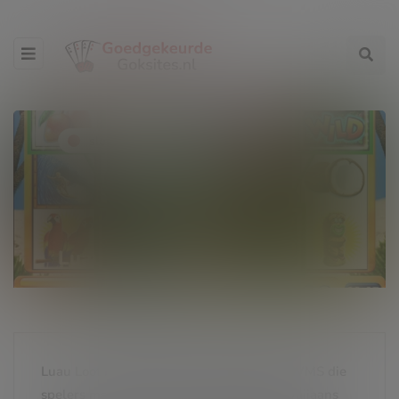
slot reviews
Luau Loot
Luau Loot is een kleurrijke videoslot van WMS die
spelers meeneemt naar een tropisch Hawaiiaans