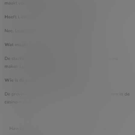
maakt voor alle spelers.
Heeft Luau Loot een progressieve jackpot?
Nee, Luau Loot heeft geen progressieve jackpot.
Wat maakt Luau Loot uniek?
De stacked wilds en frequent geactiveerde gratis spins
maken Luau Loot uniek en spannend.
Wie is de provider van Luau Loot?
De provider van Luau Loot is WMS, een bekende naam in de
casino industrie.
HawaiiSlots
LuauLoot
OnlineCasino