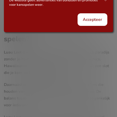
De website geeft advertenties van bonussen en promoties
voor kansspelen weer.
Hoewel de RTP een beetje tegenvalt, compenseert de slot
dit met zijn leuke features en vrolijke sfeer.
Accepteer
Waarom zou je Luau Loot
spelen?
Luau Loot is een perfecte escape naar een tropisch paradijs
zonder je huis te verlaten. Met zijn kleurrijke graphics,
Hawaiiaanse muziek en spannende features is het een slot
die je keer op keer wilt spelen.
Daarnaast is het een uitstekende keuze voor spelers die
houden van eenvoudige maar effectieve gameplay. De
balans tussen lage en hoge inzetten maakt het toegankelijk
voor iedereen.