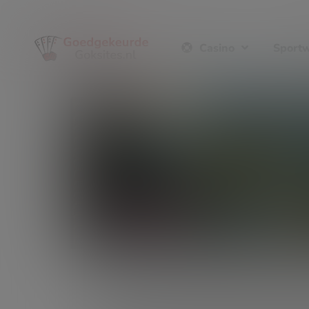
Casino
Sport
slot reviews
Mayan Treasur
Mayan Treasures is een spannende videoslot 
oude Maya-cultuur met een tropisch thema. Het