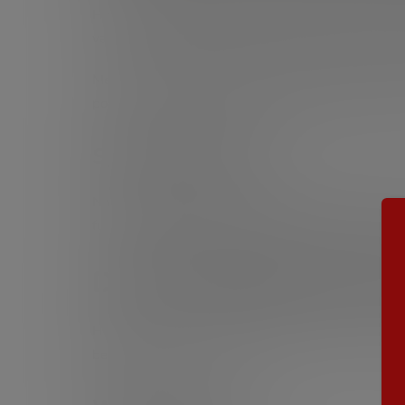
Het spelen van Mayan Treasures is eenvoudig en intu
variëren van €0,01 tot €10 per spin. Ideaal voor zo
Met 40 vaste winlijnen hoef je je geen zorgen te ma
potentie van het spel tot je beschikking. Klik gew
Speciale functies
Naast standaard spins biedt het spel wild-symbol
functie. Deze kunnen je winst aanzienlijk verhoge
De belangrijkste func
Het spel heeft verschillende unieke functies die 
bekijken: