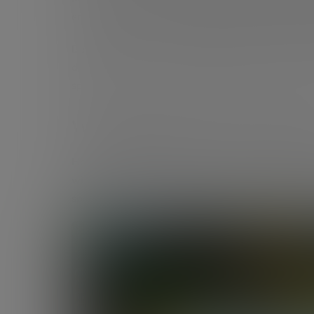
en 40 vaste winlijnen biedt deze slot een gevari
De kleurrijke visuals en gedetailleerde symbolen,
direct de toon. De soundtrack voegt een mystieke 
spel.
Wat maakt Mayan Treasures u
Het spel onderscheidt zich door de combinatie v
wilds en scatters. Hierdoor is het zowel toeganke
spelers.