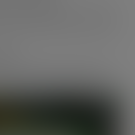
eerde en spannende gameplay.
 zoals Maya-maskers, edelstenen en natuurtaferelen, zetten
laag toe die je helemaal onderdompelt in de sfeer van het
niek?
an eenvoudige mechanieken en spannende functies zoals
lijk voor beginners als uitdagend genoeg voor ervaren