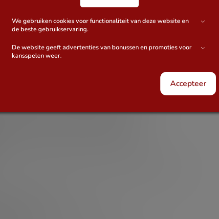
le actie van slots.
We gebruiken cookies voor functionaliteit van deze website en
de beste gebruikservaring.
De website geeft advertenties van bonussen en promoties voor
kansspelen weer.
dt wel solide uitbetalingsmogelijkheden. De interface is
en zonder veel uitleg. Bovendien biedt RTG een
Accepteer
 Multi Hand Double
ereist niet alleen geluk, maar ook strategie. Hier zijn
 te leren kennen.
es zoals Full House of Royal Flush.