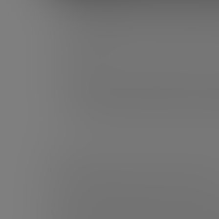
Multi Hand Double Double Bonus Poker, ontwi
met de spanning van een moderne gokkast. Sp
te spelen, wat zorgt voor een dynamische en in
zowel beginners als ervaren spelers, met een 
graphics.
Strategie is cruciaal voor het behalen van wi
maken van sterke pokercombinaties zoals Ful
progressieve jackpot biedt, zijn de uitbetali
Bonus Poker is ideaal voor iedereen die van d
Ben je op zoek naar een slot die poker combineert
Double Bonus Poker van RTG precies wat je zoekt! I
van strategieën tot bonussen. Laten we erin duike
Wat is Multi Hand Do