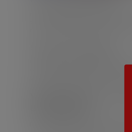
Het spel begint met het selecteren van het aantal
52 handen, afhankelijk van je voorkeur en inzetstr
minimum van 1 munt en een maximum van 5 munte
Strategie en uitbetalingen
Uitbetalingen bij Multi Hand Double Double Bonu
meest lucratieve combinaties zijn onder andere Ful
goede strategie om de beste handen te maken, wa
Waarom kiezen voor M
Bonus Poker?
Er zijn talloze redenen om Multi Hand Double Dou
om met meerdere handen tegelijk te spelen verhoo