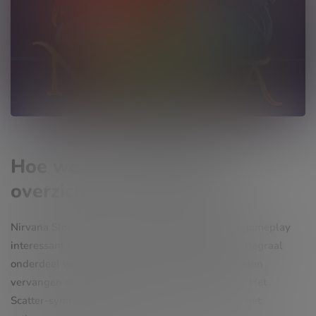
Nirvana Slot – screenshot
Hoe werkt het spel? Een
overzicht van de functies
Nirvana Slot biedt verschillende functies die de gameplay
interessant maken. De Wild symbolen zijn een integraal
onderdeel van het spel en kunnen andere symbolen
vervangen om winnende combinaties te creëren. Het
Scatter-symbool, een roze lotus, is de sleutel tot het