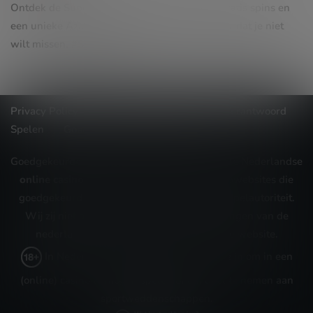
Ontdek de Super 6 slot! Met 720 winlijnen, gratis spins en
een unieke Aziatische sfeer is dit een avontuur dat je niet
wilt missen. #Super6Slot
Privacy Policy
Contact
Disclaimer
Verantwoord
Spelen
Goedgekeurde Goksites België
Goedgekeurde Goksites Nederland toont legale Nederlandse
online casino
-, poker- en sportweddenschapwebsites die
goedgekeurd zijn door de nederlandse kansspelautoriteit.
Wij zij niet aansprakelijk voor enige wijzigingen van de
nederlandse wetgeving of fouten op deze website.
In Nederland moet je 18 jaar of ouder zijn om in een
(online) casino te mogen spelen of om deel te nemen aan
sportweddenschappen.