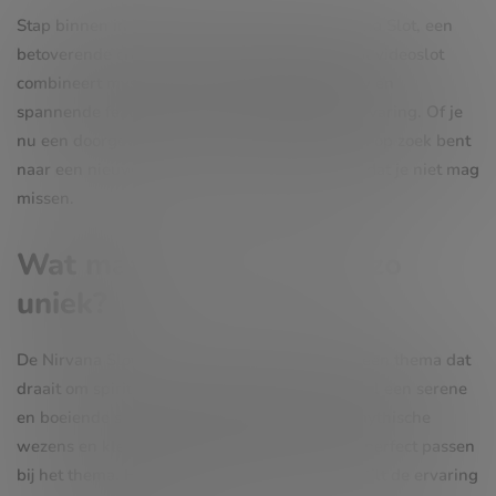
Stap binnen in de magische wereld van Nirvana Slot, een
betoverende creatie van Yggdrasil Gaming. Dit videoslot
combineert mystieke visuals, unieke gameplay en
spannende features voor een onvergetelijke ervaring. Of je
nu een doorgewinterde speler bent of gewoon op zoek bent
naar een nieuw avontuur, Nirvana is een spel dat je niet mag
missen.
Wat maakt Nirvana Slot zo
uniek?
De Nirvana Slot is allesbehalve gewoon. Met een thema dat
draait om spiritualiteit en mystiek, biedt dit spel een serene
en boeiende sfeer. De symbolen bestaan uit mythische
wezens en kleurrijke speelkaartsymbolen die perfect passen
bij het thema. Het rustige achtergrondmuziek tilt de ervaring