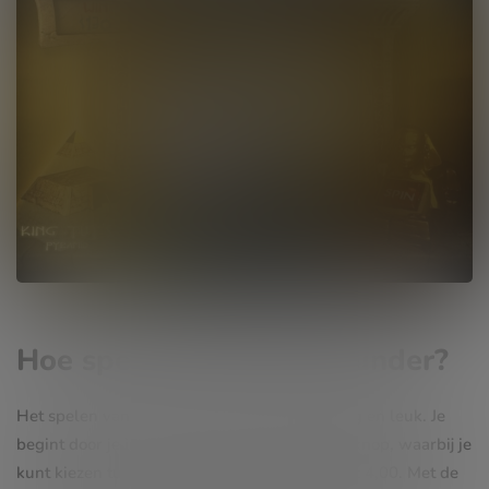
Pyramid Plunder – screenshot
Hoe speel je Pyramid Plunder?
Het spelen van Pyramid Plunder is eenvoudig en leuk. Je
begint door je inzet aan te passen via de Bet-knop, waarbij je
kunt kiezen tussen muntwaarden van 0,01 tot 4,00. Met de