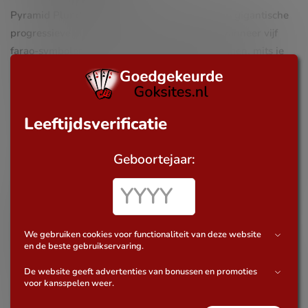
Pyramid Plunder biedt spelers de kans om een gigantische
progressieve jackpot te winnen. Dit gebeurt wanneer vijf
farao-symbolen een winnende combinatie vormen, mits je
minstens $5 inzet per draai. Als je lager inzet, ontvang je
een uitbetaling van 1000 munten, wat nog steeds
aantrekkelijk is.
Leeftijdsverificatie
Hoewel de jackpot een grote trekpleister is, zijn de reguliere
uitbetalingen ook de moeite waard. Met wilds, scatters en
Geboortejaar:
gratis spins is er altijd iets om naar uit te kijken.
Waarom kiezen voor Pyramid
Plunder?
We gebruiken cookies voor functionaliteit van deze website
en de beste gebruikservaring.
Met zijn indrukwekkende graphics, unieke functies en de
De website geeft advertenties van bonussen en promoties
voor kansspelen weer.
kans op een progressieve jackpot, is Pyramid Plunder een