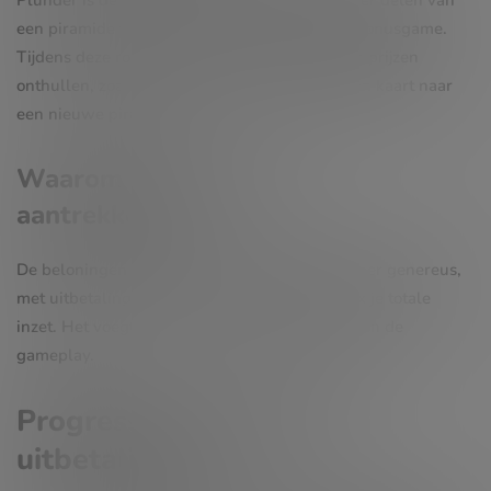
Plunder is de Pyramid Treasure Hunt. Door vier delen van
een piramide te verzamelen, activeer je deze bonusgame.
Tijdens deze ronde kies je uit negen tegels die prijzen
onthullen, zoals instant cash, extra picks of een kaart naar
een nieuwe piramide.
Waarom is de bonus zo
aantrekkelijk?
De beloningen in deze bonusgame zijn vaak zeer genereus,
met uitbetalingen die variëren van 35x tot 45x je totale
inzet. Het voegt een extra laag spanning toe aan de
gameplay.
Progressieve jackpot en
uitbetalingen