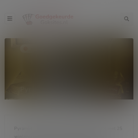
slot reviews
Pyramid Plunder
Pyramid Plunder is een vijf-rollen videoslot met 25
winlijnen en een progressieve jackpot. Het