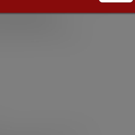
 Scary Money
wakke punten. Laten we ze eens bekijken.