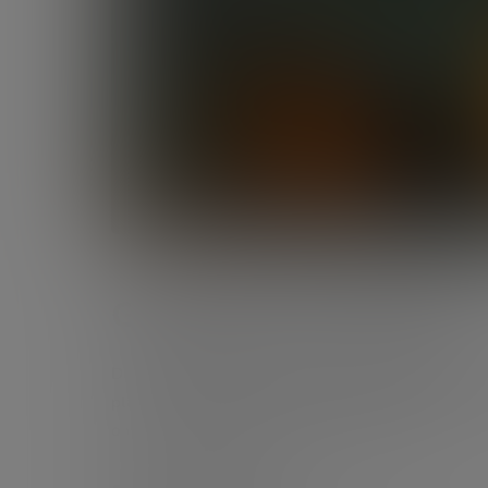
Scary M
Gameplay en functies
De gameplay van Scary Money draait om eenvoud e
plaats van traditionele draaiende rollen, wat een i
open en ontdek of je een prijs hebt gewonnen.