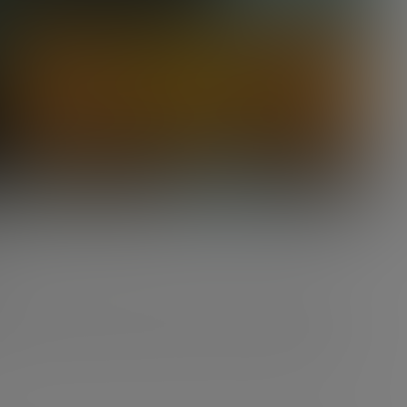
oney – screenshot
n spanning. Het spel bevat scratch card-elementen in
nteressante twist geeft. Je doel is simpel: krab de kaarten