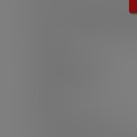
Voor- en nadelen van
Zoals elk spel heeft Scary Money zijn sterke en z
Voordelen
Unieke scratch card gameplay
Autoplay-functie voor gemak
Imposante grafische stijl
Nadelen
Geen progressieve jackpot
RTP van 94.99% is lager dan gemiddeld