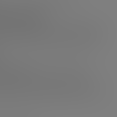
nde en visueel aantrekkelijke gokervaring.
t voor jou?
van eenvoudige gameplay gecombineerd met een griezelige
 indrukwekkende slots, zal dit spel je zeker aanspreken.
ren, terwijl ervaren spelers de unieke functies en
s voor iedereen.
n griezelige sfeer met eenvoudige maar spannende
-elementen en indrukwekkende graphics is het een slot die