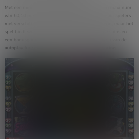
Met een minimum inzet van €0,01 per lijn en een maximum
van €0,10 per lijn, is het een toegankelijke slot voor spelers
met verschillende budgetten. De RTP is onbekend, maar het
spel biedt wel functies zoals wilds, scatters, free spins en
een bonusgame. Bovendien kun je gebruik maken van de
autoplay functie voor een ontspannen speelervaring.