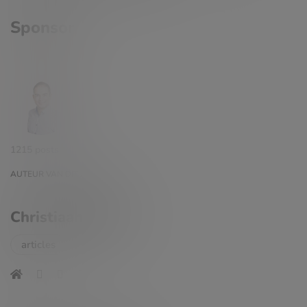
Sponsor
1215 posts
AUTEUR VAN DIT ARTIKEL
Christiaan Bollen
articles