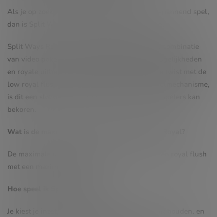
Als je op zoek bent naar een betrouwbaar en spannend spel,
dan is Split Ways Royal een uitstekende keuze!
Split Ways Royal van Betsoft biedt een unieke combinatie
van video poker en slots, met flexibele inzetmogelijkheden
en royale uitbetalingen. Dankzij de innovatieve twist met de
low royal flush en het gebruiksvriendelijke spelmechanisme,
is dit een slot die zowel beginners als ervaren spelers kan
bekoren.
Wat is de maximale uitbetaling in Split Ways Royal?
De maximale uitbetaling is 4.000 munten bij een royal flush
met een maximale inzet.
Hoe speel ik Split Ways Royal?
Je kiest je inzet, selecteert welke kaarten je wilt houden, en