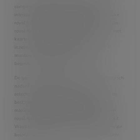
combinatie van poker en slots biedt. Het spel
introduceert een bijzondere twist op de klassieke
royal flush, waarbij spelers naast de traditionele
royal flush ook een 'low royal' kunnen maken met
kaarten van 2-6 suited. Met flexibele
inzetmogelijkheden, variërend van 0,10 tot 5
munten, is het spel toegankelijk voor zowel
beginners als ervaren spelers.
De gameplay is eenvoudig maar vereist strategisch
nadenken, omdat spelers kaarten moeten
selecteren om te houden en te vervangen om de
best mogelijke hand te vormen. Dankzij een
maximale uitbetaling van 4.000 munten bij een
royal flush met een maximale inzet, belooft Split
Ways Royal niet alleen spanning, maar ook royale
beloningen voor iedereen die zijn geluk en poker