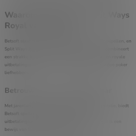
Waarom kiezen voor Split Ways
Royal van Betsoft?
Betsoft staat bekend om zijn hoogwaardige casinospellen, en
Split Ways Royal is geen uitzondering. Het spel combineert
een strakke interface met eenvoudige gameplay en royale
uitbetalingen. Dit maakt het een favoriet onder video poker
liefhebbers.
Betrouwbare spelontwikkelaar
Met jarenlange ervaring en een uitstekende reputatie, biedt
Betsoft spellen die eerlijk zijn en een hoog
uitbetalingspercentage hebben. Split Ways Royal is een
bewijs van hun innovatie en kwaliteit.