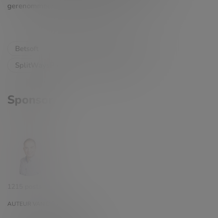
gerenommeerde spelontwikkelaar.
Betsoft
CasinoSlots
RoyalFlush
SplitWaysRoyal
VideoPoker
Sponsor
1215 posts
AUTEUR VAN DIT ARTIKEL