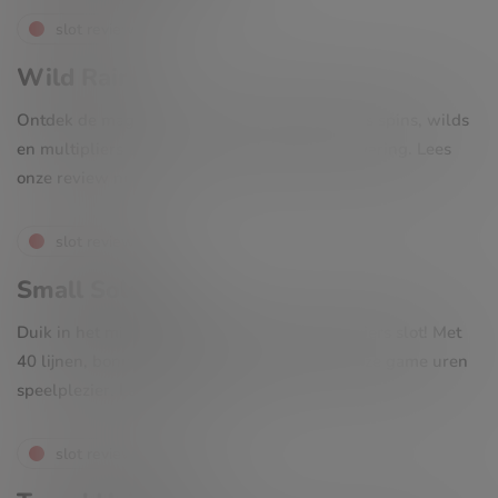
slot reviews
Wild Rain
Ontdek de magie van de Wild Rain slot! Gratis spins, wilds
en multipliers zorgen voor een spannende ervaring. Lees
onze review nu!
slot reviews
Small Soldiers
Duik in het militaire thema van de Small Soldiers slot! Met
40 lijnen, bonusspellen en free spins biedt deze game uren
speelplezier. Lees de review!
slot reviews