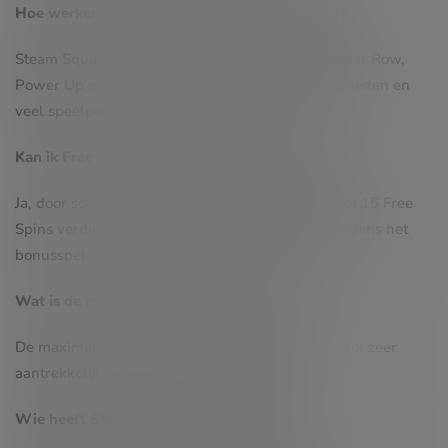
Hoe werken de bonusfuncties in Steam Squad?
Steam Squad biedt functies zoals Wipeout, Booster Row,
Power Up en Free Spins die zorgen voor extra winsten en
veel speelplezier.
Kan ik Free Spins verdienen in Steam Squad?
Ja, door scatter symbolen te verzamelen kun je tot 15 Free
Spins verdienen en ze zelfs opnieuw activeren tijdens het
bonusspel.
Wat is de maximale winst in Steam Squad?
De maximale winst is 3.235,4x je inzet, wat de slot zeer
aantrekkelijk maakt voor grote winsten.
Wie heeft Steam Squad ontwikkeld?