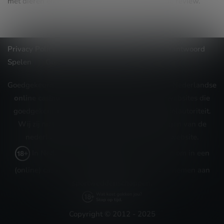
met dieren en multipliers! Lees onze uitgebreide review.
Privacy Policy
Contact
Disclaimer
Verantwoord
Spelen
Goedgekeurde Goksites België
Goedgekeurde Goksites Nederland toont legale Nederlandse
online casino
-, poker- en sportweddenschapwebsites die
goedgekeurd zijn door de nederlandse kansspelautoriteit.
Wij zij niet aansprakelijk voor enige wijzigingen van de
nederlandse wetgeving of fouten op deze website.
In Nederland moet je 18 jaar of ouder zijn om in een
(online) casino te mogen spelen of om deel te nemen aan
sportweddenschappen.
Copyright © 2012 - 2025