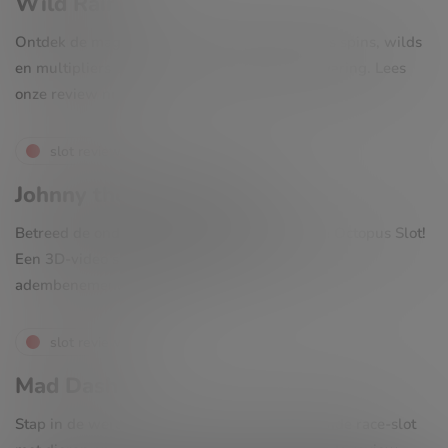
Wild Rain
Ontdek de magie van de Wild Rain slot! Gratis spins, wilds
en multipliers zorgen voor een spannende ervaring. Lees
onze review nu!
slot reviews
Johnny the Octopus Slot
Betreed de onderwaterwereld van Johnny the Octopus Slot!
Een 3D-video slot met gratis spins, wilds en
adembenemende visuals. ??
slot reviews
Mad Dash
Stap in de wereld van Mad Dash, een spannende race-slot