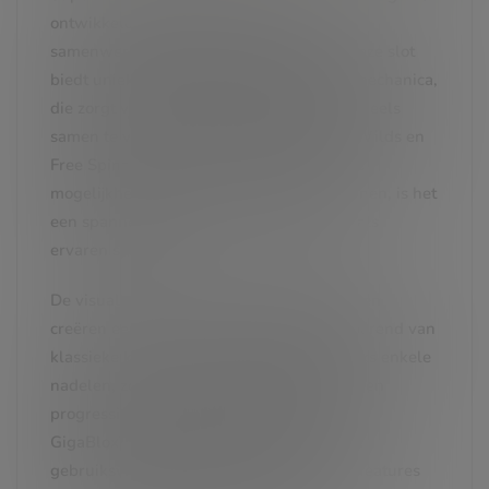
ontwikkeld door Yggdrasil Gaming in
samenwerking met Bang Bang Games. Deze slot
biedt unieke features zoals de GigaBlox-mechanica,
die zorgt voor gigantische symbolen door reels
samen te voegen, evenals Super Stretch Wilds en
Free Spins. Met een RTP van 95.5% en de
mogelijkheid om tot x5800 je inzet te winnen, is het
een spannende optie voor zowel nieuwe als
ervaren spelers.
De visuals van de game zijn aantrekkelijk en
creëren een luxe sfeer met symbolen variërend van
klassieke kaarten tot stapels geld. Ondanks enkele
nadelen, zoals een gemiddelde RTP en geen
progressieve jackpot, is Super Cash Drop
GigaBlox™ absoluut de moeite waard. De
gebruiksvriendelijke interface en diverse features