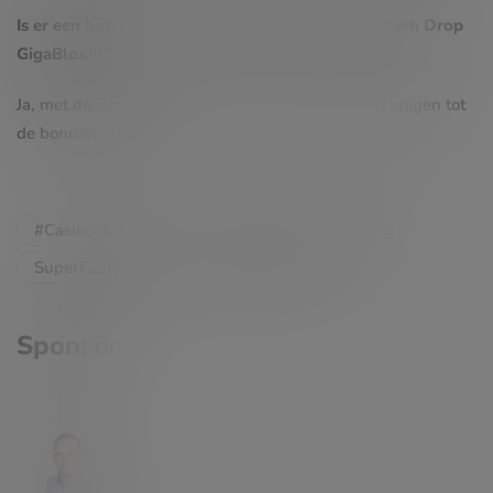
Is er een bonus-buy optie beschikbaar in Super Cash Drop
GigaBlox™?
Ja, met de Bonus Buy-optie kun je direct toegang krijgen tot
de bonusronde.
#CasinoSlot
Gigablox
OnlineGaming
SuperCashDrop
YggdrasilGaming
Sponsor