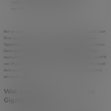
maken het spel toegankelijk, wat het tot een
aanrader maakt voor casinospelers.
Ben je klaar om de kluis van rijkdom te openen? Super Cash
Drop GigaBlox™ is een luxueuze slot ontwikkeld door
Yggdrasil Gaming in samenwerking met Bang Bang Games.
Deze slot zit boordevol unieke features, zoals GigaBlox-
mechanica, Super Stretch Wilds en Free Spins. Met een RTP
van 95.5% en een maximale winst van x5800 je inzet, biedt
deze game een spannende ervaring voor zowel beginners
als ervaren spelers.
Wat maakt Super Cash Drop
GigaBlox uniek?