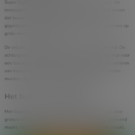
Super Cash Drop GigaBlox™ onderscheidt zich door zijn
innovatieve GigaBlox-mechanica. Dit systeem zorgt ervoor
dat tussen 2 en 6 reels kunnen samensmelten om
gigantische symbolen te creëren. Hierdoor neemt je kans op
grote winsten aanzienlijk toe!
De visuals van deze slot zijn eveneens indrukwekkend. De
achtergrond toont een kluis vol goud en geld, wat zorgt voor
een luxueuze sfeer tijdens het spelen. De symbolen variëren
van klassieke kaartsymbolen tot stapels geld en gouden
munten, allemaal ontworpen met veel detail.
Het belang van GigaBlox
Met GigaBlox worden kleinere symbolen vervangen door
grotere blokken, wat de gameplay dynamisch en spannend
maakt. Het is een kenmerk dat deze slot echt uniek maakt.