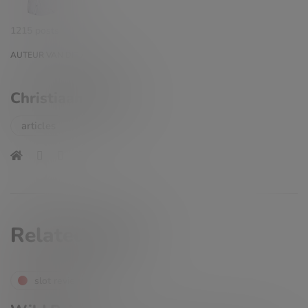
1215 posts
AUTEUR VAN DIT ARTIKEL
Christiaan Bollen
articles
Related posts
slot reviews