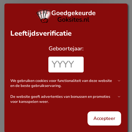
Voor- en nadelen van Super
Cash Drop GigaBlox
Leeftijdsverificatie
Zoals elke slot heeft ook Super Cash Drop GigaBlox™ zijn
sterke punten en enkele nadelen:
Geboortejaar:
Voordelen
Innovatieve GigaBlox-mechanica.
We gebruiken cookies voor functionaliteit van deze website
Veelzijdige features zoals Free Spins en Wilds.
en de beste gebruikservaring.
Luxueus en aantrekkelijk ontwerp.
De website geeft advertenties van bonussen en promoties
voor kansspelen weer.
Nadelen
Accepteer
RTP van 95.5% is gemiddeld.