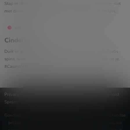
Stap in de wereld van Mad Dash, een spannende race-slot
met dieren en multipliers! Lees onze uitgebreide review.
slot reviews
Cinderella
Duik in de sprookjeswereld van de Cinderella slot! Gratis
spins, wild symbolen en magische winsten wachten op je.
#CasinoSlot #Cinderella
Privacy Policy
Contact
Disclaimer
Verantwoord
Spelen
Goedgekeurde Goksites België
Goedgekeurde Goksites Nederland toont legale Nederlandse
online casino
-, poker- en sportweddenschapwebsites die