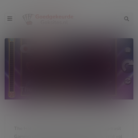
slot reviews
The Hot Offer
The Hot Offer is een spannende slot van Yggdrasil
Gaming die spelers meeneemt naar een wereld vol