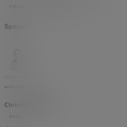
VideoSlots
YggdrasilGaming
Sponsor
1215 posts
AUTEUR VAN DIT ARTIKEL
Christiaan Bollen
articles