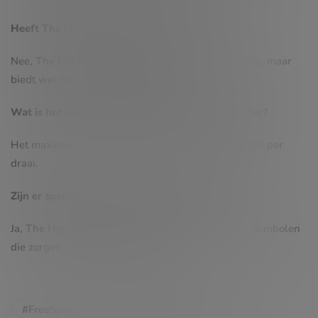
Heeft The Hot Offer een progressieve jackpot?
Nee, The Hot Offer heeft geen progressieve jackpot, maar
biedt wel frequente uitbetalingen.
Wat is het maximale inzetbedrag bij The Hot Offer?
Het maximale inzetbedrag bij The Hot Offer is €100 per
draai.
Zijn er speciale functies in The Hot Offer slot?
Ja, The Hot Offer biedt wild-symbolen en scatter-symbolen
die zorgen voor extra winstkansen.
#FreeSpins
CasinoSlots
TheHotOffer