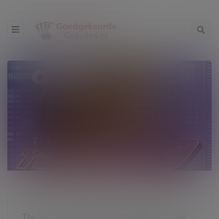
slot reviews
The Wild Chase: Tokyo Go
Slot
The Wild Chase: Tokyo Go Slot, ontwikkeld door