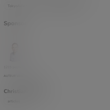
TokyoAdventure
WildChaseTokyoGo
Sponsor
1215 posts
AUTEUR VAN DIT ARTIKEL
Christiaan Bollen
articles