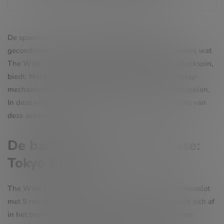
De spanning van een grote stadsachtervolging
gecombineerd met enorme winstkansen? Dat is precies wat
The Wild Chase: Tokyo Go Slot, ontwikkeld door Quickspin,
biedt. Met een verbluffend design en unieke gameplay-
mechanismen is dit een slot die je keer op keer wilt spelen.
In deze review nemen we je mee door alle ins en outs van
deze actievolle gokkast.
De basis van The Wild Chase:
Tokyo Go Slot
The Wild Chase: Tokyo Go Slot is een spannende videoslot
met 5 rollen en een RTP van 96.54%. Het spel speelt zich af
in het bruisende Tokyo, waar je deel uitmaakt van een