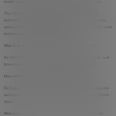
maakt voor spelers die houden van actie en adrenaline.
The Wild Chase: Tokyo Go Slot is een must-play voor
liefhebbers van actievolle gokkasten. Met unieke features
zoals respins en een verbluffend Tokyo-thema biedt het uren
entertainment en grote winstkansen.
Wat is de RTP van The Wild Chase: Tokyo Go Slot?
De RTP van The Wild Chase: Tokyo Go Slot is 96.54%, wat
bovengemiddeld is en zorgt voor goede winstkansen.
Hoe activeer ik de Super Respin in Tokyo Go Slot?
De Super Respin wordt geactiveerd na vier opeenvolgende
winnende respins, waarbij alle winnende symbolen blijven
staan.
Wat is de maximale inzet in The Wild Chase: Tokyo Go