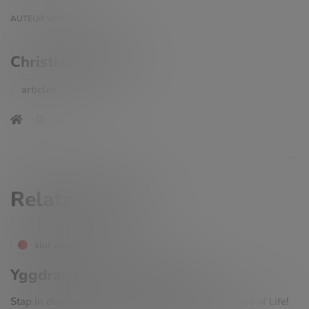
AUTEUR VAN DIT ARTIKEL
Christiaan Bollen
articles
Related posts
slot reviews
Yggdrasil The Tree of Life
Stap in de magische wereld van Yggdrasil The Tree of Life!