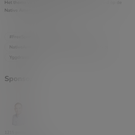
Het thema van Thunder Hawk Slot is geïnspireerd op de
Native American cultuur.
#FreeSpins
CasinoGaming
NativeAmericanTheme
ThunderHawkSlot
Yggdrasil
Sponsor
1215 posts