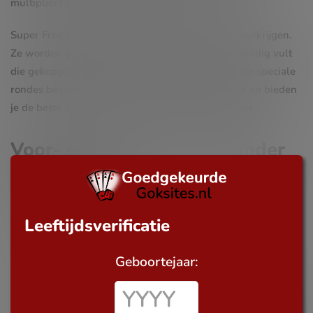
multipliers of extra spins geactiveerd worden.
Super Free Spins zijn echter een stuk lastiger te verkrijgen.
Ze worden geactiveerd wanneer je een meter volledig vult
die gekoppeld is aan de reguliere Free Spins. Deze speciale
rondes bevatten alleen Thunder Hawk symbolen en bieden
je de beste kans op het winnen van grotere prijzen.
Voor- en nadelen van Thunder
Hawk Slot
Zoals elk spel heeft Thunder Hawk zijn sterke en zwakke
Leeftijdsverificatie
punten. Hier is een overzicht:
Voordelen:
Wild symbolen die ook betalen, twee
Geboortejaar:
soorten Free Spins, prachtige graphics, en de kans op
instant cash prijzen tot 10.000x je inzet.