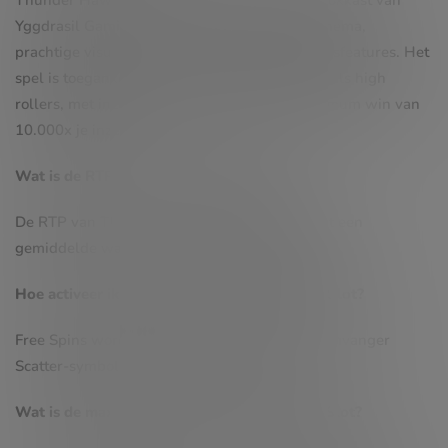
Thunder Hawk Slot is een indrukwekkende gokkast van
Yggdrasil Gaming met een Native American thema,
prachtige visuals en een breed scala aan bonusfeatures. Het
spel is toegankelijk voor zowel casual spelers als high
rollers, met inzetten vanaf €0,20 en een maximum win van
10.000x je inzet.
Wat is de RTP van Thunder Hawk Slot?
De RTP van Thunder Hawk Slot is 96,3%, wat een
gemiddelde waarde is voor online gokkasten.
Hoe activeer ik Free Spins in Thunder Hawk Slot?
Free Spins worden geactiveerd door drie droomvanger
Scatter-symbolen op de rollen te landen.
Wat is de maximale winst in Thunder Hawk Slot?