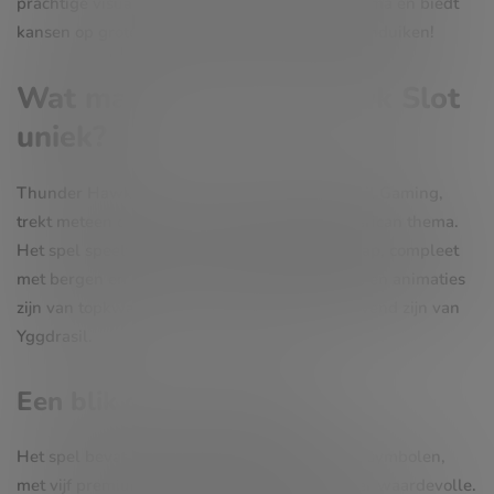
prachtige visuals met een Native American thema en biedt
kansen op grote winsten. Laten we de details induiken!
Wat maakt Thunder Hawk Slot
uniek?
Thunder Hawk Slot, ontwikkeld door Yggdrasil Gaming,
trekt meteen de aandacht met zijn Native American thema.
Het spel speelt zich af in een woestijnlandschap, compleet
met bergen en een rustieke sfeer. De graphics en animaties
zijn van topkwaliteit, een kenmerk dat we gewend zijn van
Yggdrasil.
Een blik op de symbolen
Het spel bevat zowel hoge als lage betalende symbolen,
met vijf premium pictogrammen en vier minder waardevolle.