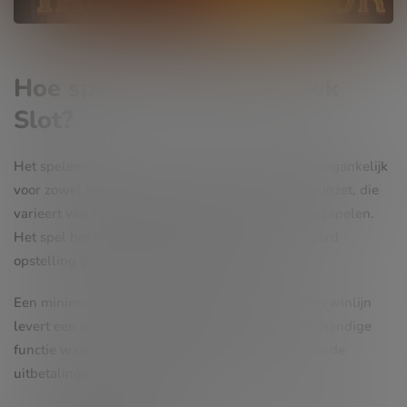
Thunder Hawk Slot – screenshot
Hoe speel je Thunder Hawk
Slot?
Het spelen van Thunder Hawk is eenvoudig en toegankelijk
voor zowel beginners als ervaren spelers. Kies je inzet, die
varieert van €0,20 tot €50 per draai, en begin met spelen.
Het spel heeft vijf rollen en drie rijen, een standaard
opstelling die gemakkelijk te begrijpen is.
Een minimum van drie identieke symbolen op een winlijn
levert een uitbetaling op. De game heeft ook een handige
functie waarbij je op een symbool kunt klikken om de
uitbetalingsinformatie te bekijken.