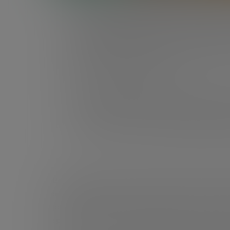
Tiki Infinity Reels Megaways is een innovati
een tropisch paradijs met een unieke combina
Megaways-technologie. Dit biedt de mogelijkhe
oneindige winlijnen, waardoor het spel dyna
features zoals wild symbolen, scatter symbolen
beginners als ervaren spelers.
De kleurrijke graphics en vrolijke soundtrack 
rollen kan toenemen bij elke winnende combin
te winnen. Tiki Infinity Reels Megaways beloo
die op zoek is naar een vernieuwende speelerv
Ben jij klaar om af te reizen naar de tropen en e
ontdekken? Tiki Infinity Reels Megaways van ReelP
populaire Megaways-mechanisme. In dit artikel n
spelregels tot de features. Zit goed en pak je koko