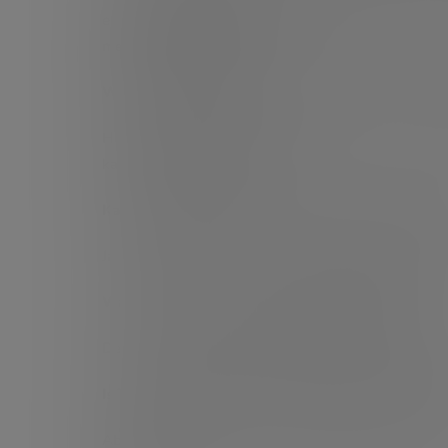
en Megaways biedt het unieke gameplay en kanse
meesterwerk geleverd.
Wat is het Infinity Reels-mechanisme in Tiki Inf
Het Infinity Reels-mechanisme voegt een extra rol
kansen hebt om te winnen.
Kan ik gratis spins winnen in Tiki Infinity Reels
Ja, gratis spins zijn een van de features die dit s
Wat is de RTP van Tiki Infinity Reels Megaways?
De RTP van deze slot is 96.07%, wat betekent dat h
Is Tiki Infinity Reels Megaways geschikt voor beg
Absoluut! Het spel is eenvoudig te begrijpen en b