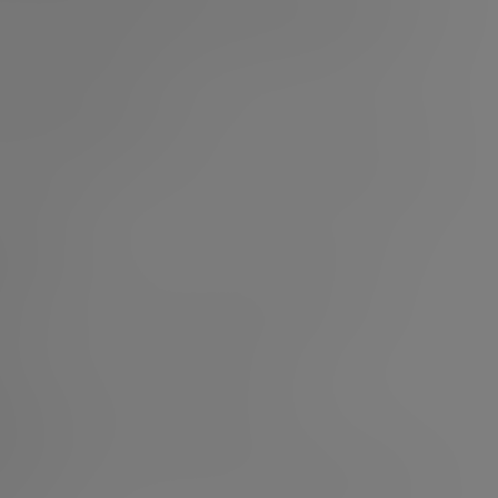
n op grote winsten. ReelPlay heeft wederom een
inity Reels Megaways?
 toe bij elke winnende combinatie, waardoor je oneindige
 Megaways?
pel biedt en kunnen je winsten aanzienlijk verhogen.
et een redelijk hoge uitbetaling heeft.
inners?
iedt features die zowel nieuwkomers als ervaren spelers