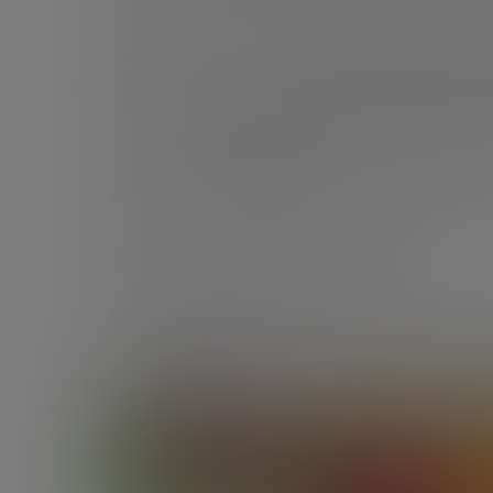
Wat is Tiki Infinity R
Tiki Infinity Reels Megaways is een innovatieve v
tropisch paradijs. Het combineert de kracht van 
technologie, wat betekent dat er altijd een verras
naar oneindige mogelijkheden, is dit geen gewone 
Een unieke combinatie
Het Infinity Reels-systeem voegt een extra rol toe
dynamische en spannende gameplay. Combineer dat
dan alle andere.