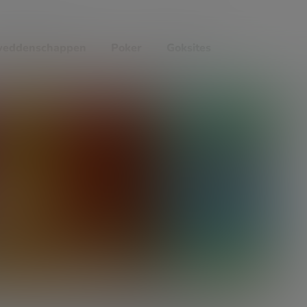
weddenschappen
Poker
Goksites
els