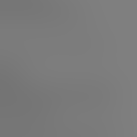
t kan je winst aanzienlijk verhogen.
et spel te begrijpen voordat je hoger inzet.
ten te houden en te weten wanneer je moet stoppen.
elen?
ot; het is een avontuur! Met zijn innovatieve mechanisme,
urenlang entertainment. Of je nu een doorgewinterde
el heeft voor ieder wat wils.
spelers er dol op zijn.
 en entertainment in een tropisch thema. Met Infinity Reels