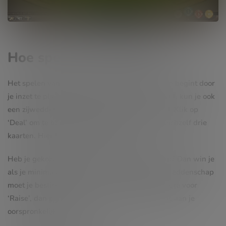
Trey Poker – screenshot
Hoe speel je Trey Poker?
Het spelen van Trey Poker is heel eenvoudig. Je begint door
je inzet te plaatsen op het ‘Ante’-veld. Als je wilt, kun je ook
een zijweddenschap doen op het ‘Pair Up’-veld. Klik op
‘Deal’ om te beginnen: de dealer geeft jou en zichzelf drie
kaarten. Hier begint het echte plezier!
Heb je gekozen voor de ‘Pair Up’-weddenschap? Dan win je
als je minimaal een paar hebt. Voor de ‘Ante’-weddenschap
moet je beslissen of je wilt ‘Raise’ of ‘Fold’. Kies je voor
‘Raise’, dan plaats je een extra inzet die gelijk is aan je
oorspronkelijke inzet.