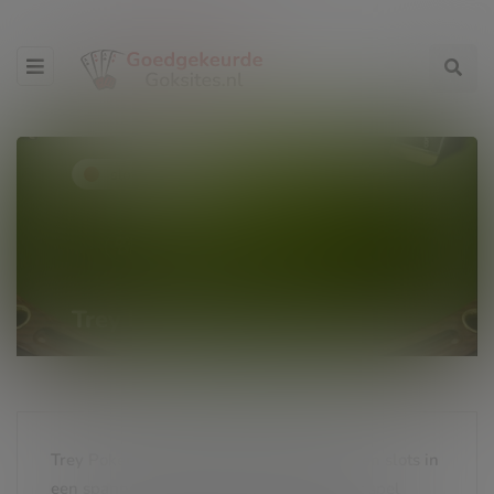
slot reviews
Trey Poker
Trey Poker van NetEnt combineert poker en slots in
een spannende video poker ervaring. Het spel