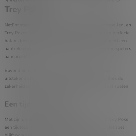
Trey Poker?
NetEnt staat bekend om zijn hoogwaardige casinospellen, en
Trey Poker is geen uitzondering. Het spel biedt een perfecte
balans tussen strategie, snelheid en eenvoud, en heeft een
aantrekkelijk design dat zowel beginners als ervaren spelers
aanspreekt.
Bovendien is NetEnt betrouwbaar en heeft het een
uitstekende reputatie in de industrie. Dit geeft spelers de
zekerheid dat ze een eerlijk en goed ontworpen spel spelen.
Een tijdloze favoriet
Met zijn unieke gameplay en spannende opties is Trey Poker
een tijdloze toevoeging aan het NetEnt-portfolio. Het spel
blijft populair onder spelers wereldwijd.