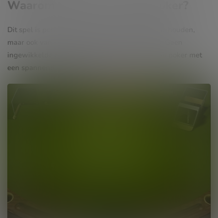
Waarom kiezen voor Trey Poker?
Dit spel is perfect voor spelers die van strategie houden,
maar ook van snelle en dynamische gameplay. Geen
ingewikkelde regels, gewoon rechttoe rechtaan poker met
een spannend slot-element.