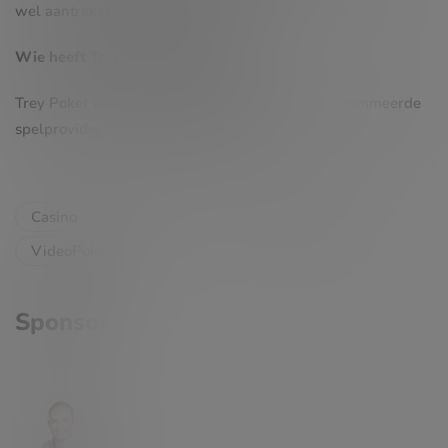
wel aantrekkelijke uitbetalingen.
Wie heeft Trey Poker ontwikkeld?
Trey Poker is ontwikkeld door NetEnt, een gerenommeerde
spelprovider in de casino-industrie.
Casino
netent
slots
TreyPoker
VideoPoker
Sponsor