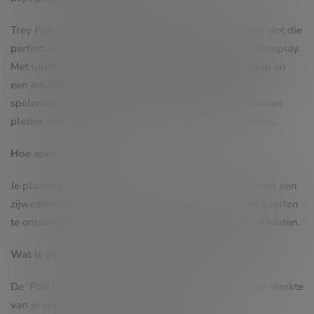
Trey Poker van NetEnt is een spannende video poker slot die
perfect is voor liefhebbers van strategie en snelle gameplay.
Met unieke functies zoals de ‘Pair Up’-zijweddenschap en
een intuïtieve interface, biedt het een dynamische
spelervaring. Of je nu de dealer wilt verslaan of gewoon
plezier wilt hebben, Trey Poker heeft voor elk wat wils.
Hoe speel ik Trey Poker?
Je plaatst een inzet op het ‘Ante’-veld en kunt optioneel een
zijweddenschap doen op ‘Pair Up’. Klik op ‘Deal’ om kaarten
te ontvangen en beslis vervolgens of je wilt raisen of folden.
Wat is de ‘Pair Up’-zijweddenschap in Trey Poker?
De ‘Pair Up’-weddenschap betaalt uit op basis van de sterkte
van je eigen hand, zoals een paar of hoger.