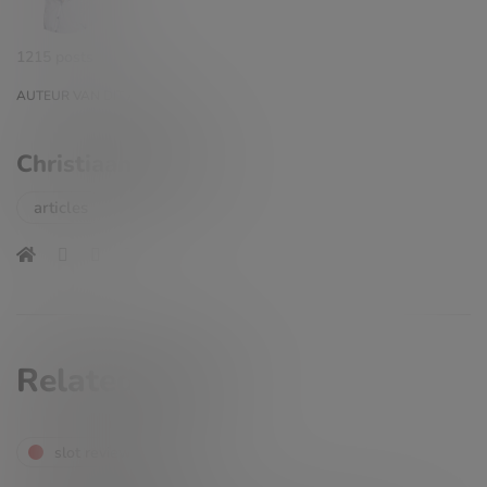
1215 posts
AUTEUR VAN DIT ARTIKEL
Christiaan Bollen
articles
Related posts
slot reviews