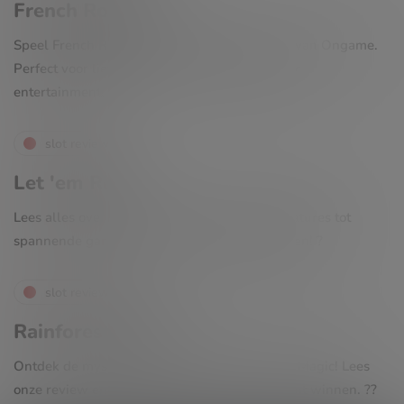
French Roulette
Speel French Roulette, een klassiek tafelspel van Ongame.
Perfect voor liefhebbers van roulette en casino-
entertainment!
slot reviews
Let 'em Ride
Lees alles over Let ‘em Ride slot: van coole features tot
spannende gameplay. Tijd om je geluk te testen! ?
slot reviews
Rainforest Magic
Ontdek de mysterieuze jungle met Rainforest Magic! Lees
onze review en ontdek hoe je grote prijzen kunt winnen. ??