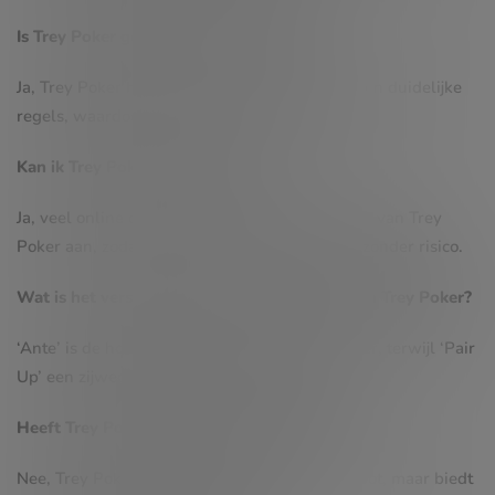
Is Trey Poker geschikt voor beginners?
Ja, Trey Poker heeft een eenvoudige interface en duidelijke
regels, waardoor het perfect is voor beginners.
Kan ik Trey Poker gratis spelen?
Ja, veel online casino’s bieden een gratis versie van Trey
Poker aan, zodat je het spel kunt uitproberen zonder risico.
Wat is het verschil tussen ‘Ante’ en ‘Pair Up’ in Trey Poker?
‘Ante’ is de hoofdweddenschap tegen de dealer, terwijl ‘Pair
Up’ een zijweddenschap is op je eigen hand.
Heeft Trey Poker een progressieve jackpot?
Nee, Trey Poker heeft geen progressieve jackpot, maar biedt