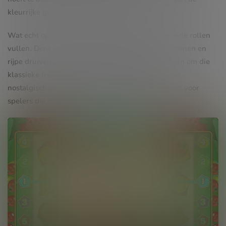
kleurrijke graphics en spannende spins.
Wat echt opvalt, zijn de levendige fruiticonen die de rollen
vullen. Denk aan sappige kersen, glanzende citroenen en
rijpe druiven. Elk symbool is zorgvuldig ontworpen om die
klassieke fruitautomaat vibe te vangen. Het is een
nostalgisch gevoel met een moderne twist, perfect voor
spelers die houden van een beetje retro.