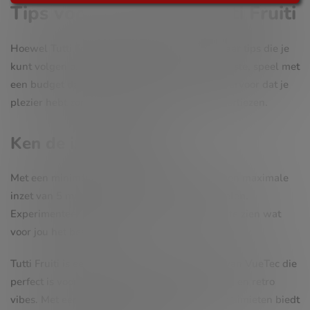
Tips voor succes met Tutti Fruiti
Hoewel Tutti Fruiti eenvoudig is, zijn er een paar tips die je
kunt volgen om je kansen te vergroten. Ten eerste, speel met
een budget dat je comfortabel vindt. Dit zorgt ervoor dat je
plezier hebt zonder je zorgen te maken over verliezen.
Ken de inzetlimieten
Met een minimale inzet van 0,05 munten en een maximale
inzet van 5 munten per lijn, kun je flexibel spelen.
Experimenteer met verschillende inzetten om te zien wat
voor jou het beste werkt.
Tutti Fruiti is een kleurrijke en levendige slot van VueTec die
perfect is voor spelers die houden van eenvoud en retro
vibes. Met een hoge RTP en toegankelijke inzetlimieten biedt