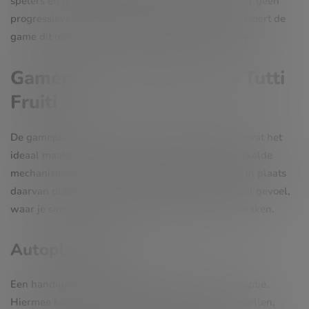
spelers en goede kansen biedt op winst. Hoewel er geen
progressieve jackpot of bonusspellen zijn, compenseert de
game dit met zijn eenvoudige en directe gameplay.
Gameplay en functies van Tutti
Fruiti
De gameplay van Tutti Fruiti is rechttoe rechtaan, wat het
ideaal maakt voor beginners. Er zijn geen ingewikkelde
mechanismen zoals wilds, scatters of multipliers. In plaats
daarvan draait alles om het klassieke fruitautomaat gevoel,
waar je simpele maar lonende combinaties kunt maken.
Autoplay optie
Een handige feature van deze slot is de autoplay optie.
Hiermee kun je een aantal automatische spins instellen,