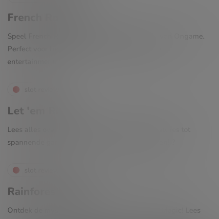
French Roulette
Speel French Roulette, een klassiek tafelspel van Ongame.
Perfect voor liefhebbers van roulette en casino-
entertainment!
slot reviews
Let 'em Ride
Lees alles over Let ‘em Ride slot: van coole features tot
spannende gameplay. Tijd om je geluk te testen! ?
slot reviews
Rainforest Magic
Ontdek de mysterieuze jungle met Rainforest Magic! Lees