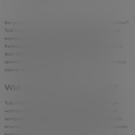
Ben je klaar voor een fruitig feestje vol spanning en plezier?
Tutti Fruiti, een kleurrijke slot van VueTec, brengt je een
explosie van smaken en kansen. Met een classic
fruitautomaat thema en moderne video slot elementen, is
deze slot een must voor zowel beginners als ervaren
spelers. Laten we erin duiken en alles ontdekken wat deze
sappige game te bieden heeft!
Wat maakt Tutti Fruiti uniek?
Tutti Fruiti onderscheidt zich door zijn eenvoudige maar
verfrissende gameplay. Het spel heeft vijf rollen en vijf
winlijnen, wat zorgt voor een compacte en overzichtelijke
ervaring. Dit betekent dat je geen ingewikkelde strategieën
hoeft te bedenken, maar gewoon kunt genieten van de