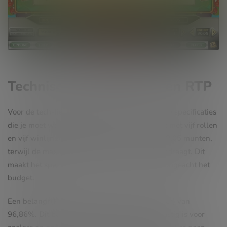
Tutti Fruiti – screenshot
Technische specificaties en RTP
Voor de tech-liefhebbers onder ons, hier zijn de specificaties
die je moet weten. Tutti Fruiti is een video slot met vijf rollen
en vijf winlijnen. De minimale inzet per lijn is 0,05 munten,
terwijl de maximale inzet 5 munten per lijn bedraagt. Dit
maakt het spel toegankelijk voor elke speler, ongeacht het
budget.
Een belangrijk punt is de RTP (Return to Player) van
96,86%. Dit betekent dat het spel relatief gunstig is voor