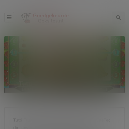
slot reviews
Tutti Fruiti
Tutti Fruiti is een kleurrijke video slot van VueTec
die zowel beginners als ervaren spelers