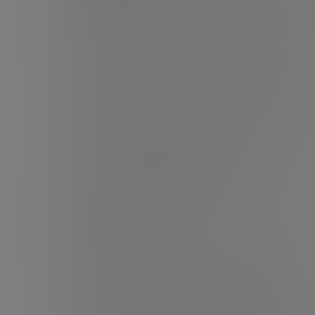
respins, multipliers en de Fortune Wheel. Perfect 
beloningen.
Wat is de maximale winst in Vegas Diamonds Slo
Je kunt tot 2.000x je inzet winnen, inclusief grote
Hoe activeer ik de Fortune Wheel bonus?
Je activeert de Fortune Wheel bonus door drie bon
Wat doet de Perfect Match respin?
Deze feature vergrendelt de eerste twee rollen me
wiel te matchen.
Zijn er gratis spins in Vegas Diamonds Slot?
Ja, je kunt gratis spins winnen via de Fortune Whe