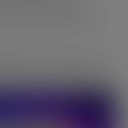
 combinatie van klassieke eenvoud en moderne
lijkt het misschien een traditionele slot, maar niets is
tures, zoals de Perfect Match respins en de Fortune
aantrekkingskracht. De achtergrond brengt je rechtstreeks
t met glinsterende lichten en iconische gebouwen. Het
 zoals kersen, citroenen en watermeloenen, maar ook met