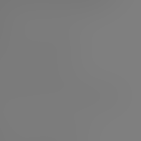
voor spelers die houden van hoog risico en grote
t?
 prijzen via de Fortune Wheel feature.
ussymbolen op de rollen te krijgen.
t identieke symbolen en geeft drie respins om het derde
el, met een 5x multiplier op alle winsten.