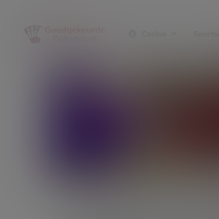
Casino
Sport
slot reviews
Vegas Diamond
Vegas Diamonds Slot is een spannende gokkas
Las Vegas Strip naar spelers brengt. Met ee