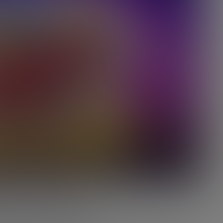
ds Slot – screenshot
amonds Slot?