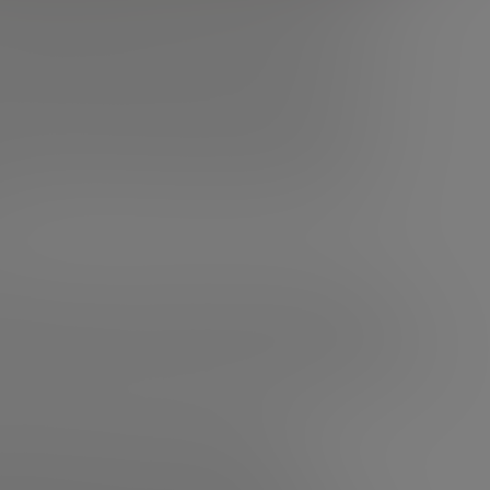
e Fortune Wheel bonus, biedt deze slot een unieke
0,20 tot €100 en genieten van een hoge variantie, wat
elijkheid om tot 2.000x de inzet te winnen.
n iconische fruitsymbolen, is Vegas Diamonds Slot
pelers. De eenvoudig te begrijpen bediening en de
y voor liefhebbers van gokkasten die op zoek zijn
s Slot, een spel dat het klassieke casinogevoel
Elk Studios, brengt deze slot de iconische Vegas Strip
res, strategieën en waarom dit spel de moeite waard is voor
onds Slot uniek?