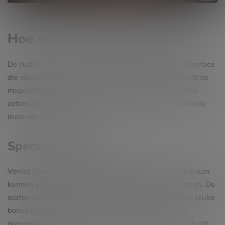
Venice Carnival – screenshot
Hoe werkt Venice Carnival?
De slot heeft een eenvoudige, gebruiksvriendelijke interface
die ideaal is voor spelers van elk niveau. Het spel biedt de
mogelijkheid om tussen 1 en 5 munten per winlijn in te
zetten, met een minimale inzet van 0,01 en een maximale
inzet van 1 per munt.
Speciale functies
Venice Carnival biedt wild-symbolen die andere symbolen
kunnen vervangen om winnende combinaties te vormen. De
scatter-symbolen activeren gratis spins, wat altijd een leuke
bonus is voor spelers. Hoewel er geen bonusspel of
progressieve jackpot is, maken de gratis spins en wilds dit