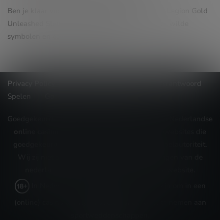
Ben je klaar voor een episch avontuur? Ontdek Legion Gold
Unleashed Slot van Play’n GO met gratis spins, wilde
symbolen en een geweldige RTP!
Privacy Policy
Contact
Disclaimer
Verantwoord
Spelen
Goedgekeurde Goksites België
Goedgekeurde Goksites Nederland toont legale Nederlandse
online casino
-, poker- en sportweddenschapwebsites die
goedgekeurd zijn door de nederlandse kansspelautoriteit.
Wij zij niet aansprakelijk voor enige wijzigingen van de
nederlandse wetgeving of fouten op deze website.
In Nederland moet je 18 jaar of ouder zijn om in een
(online) casino te mogen spelen of om deel te nemen aan
sportweddenschappen.