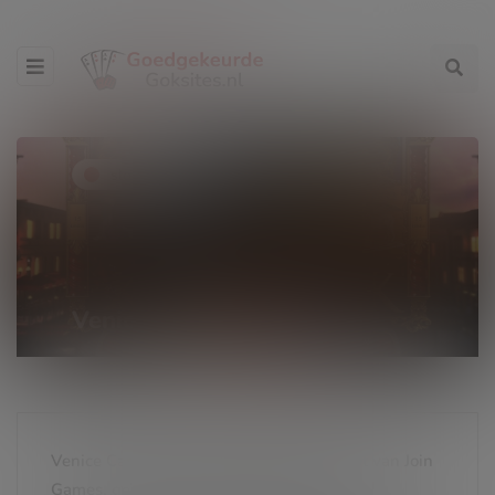
slot reviews
Venice Carnival
Venice Carnival is een kleurrijke videoslot van Join
Games, geïnspireerd door het beroemde