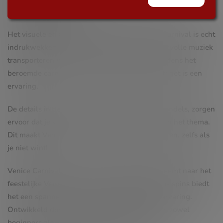
spektakel
Het visuele en auditieve ontwerp van Venice Carnival is echt
indrukwekkend. De kleurrijke graphics en sfeervolle muziek
transporteren je naar de straten van Venetië tijdens het
beroemde carnaval. Dit is niet zomaar een slot; het is een
ervaring.
De details in de symbolen, zoals maskers en gondels, zorgen
ervoor dat je volledig wordt ondergedompeld in het thema.
Dit maakt Venice Carnival een genot om te spelen, zelfs als
je niet wint!
Venice Carnival is een unieke slot die je meeneemt naar het
feestelijke Venetië. Met wilds, scatters en gratis spins biedt
het een spannende en visueel aantrekkelijke ervaring.
Ontwikkeld door Join Games, is dit een slot die zowel
beginners als ervaren spelers zal aanspreken.