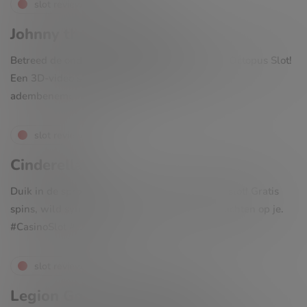
slot reviews
Johnny the Octopus Slot
Betreed de onderwaterwereld van Johnny the Octopus Slot!
Een 3D-video slot met gratis spins, wilds en
adembenemende visuals. ??
slot reviews
Cinderella
Duik in de sprookjeswereld van de Cinderella slot! Gratis
spins, wild symbolen en magische winsten wachten op je.
#CasinoSlot #Cinderella
slot reviews
Legion Gold Unleashed Slot