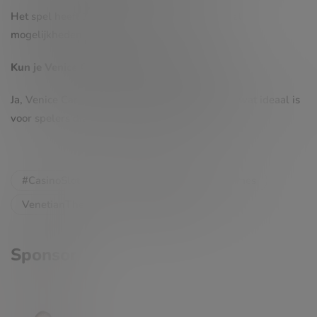
Het spel heeft 15 winlijnen, wat zorgt voor veel
mogelijkheden om te winnen.
Kun je Venice Carnival met autoplay spelen?
Ja, Venice Carnival heeft een autoplay-functie, wat ideaal is
voor spelers die graag ontspannen spelen.
#CasinoSlot
GamblingFun
JoinGames
VenetianTheme
VeniceCarnival
Sponsor