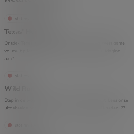
slot reviews
Texas' Heist Slot
Ontdek Texas’ Heist slot, een spannende Wild West game
vol multipliers, Wilds en free spins. Durf jij de uitdaging
aan?
slot reviews
Wild Run
Stap in de wondere wereld van de Wild Run slot! Lees onze
uitgebreide review vol tips, info en speelmogelijkheden. ??
slot reviews