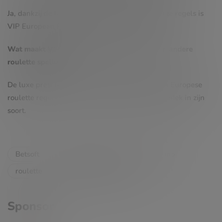
Ja, dankzij de lage minimale inzet en eenvoudige regels is
VIP European Roulette ideaal voor beginners.
Wat maakt VIP European Roulette anders dan andere
roulette spellen?
De luxe presentatie, hoogwaardige graphics en Europese
roulette regels maken VIP European Roulette uniek in zijn
soort.
Betsoft
CasinoSpellen
OnlineCasino
roulette
VIPEuropeanRoulette
Sponsor