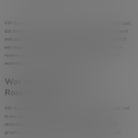
VIP European Roulette van Betsoft is een online casino spel
dat de klassieke charme van Europees roulette combineert
met een vleugje luxe. Of je nu een ervaren gokker bent of
een beginner, dit spel biedt voor ieder wat wils. In deze
review duiken we diep in de kenmerken, gameplay en
waarom je deze slot niet mag missen.
Wat maakt VIP European
Roulette uniek?
VIP European Roulette is niet zomaar een roulette spel; het
is een spel dat luxe uitstraalt. Betsoft heeft dit spel
ontworpen met oog voor detail, van de hoogwaardige
graphics tot de vloeiende gameplay. Het spel biedt een