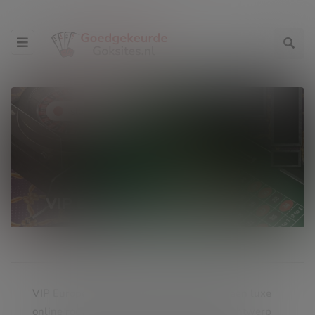
slot reviews
VIP European Roulette
VIP European Roulette van Betsoft biedt een luxe
online roulette ervaring met een elegant ontwerp