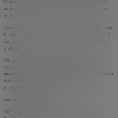
Roulette een uitstekende keuze. Het spel biedt een breed
scala aan inzetopties, een elegant design en een intuïtieve
interface.
Voor zowel beginners als ervaren spelers heeft dit spel veel
te bieden. Voeg daar de betrouwbare reputatie van Betsoft
aan toe, en je hebt een spel dat de moeite waard is om te
proberen.
VIP European Roulette van Betsoft biedt een luxe en
spannende roulette ervaring met inzetopties voor elke
speler. Met verbluffende graphics en een intuïtieve interface
is dit spel een aanrader voor zowel beginners als
doorgewinterde spelers.
Wat is VIP European Roulette?
VIP European Roulette is een online roulette spel van