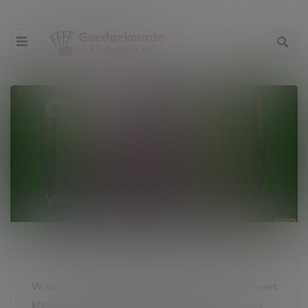
slot reviews
Wild Fruits
Wild Fruits van Holland Power Gaming combineert
klassieke fruitautomaatstijl met moderne functies