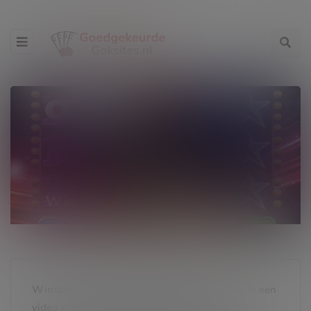
slot reviews
Winstar
Winstar, ontwikkeld door Blueprint Gaming, is een
video slot die spelers een eenvoudige en