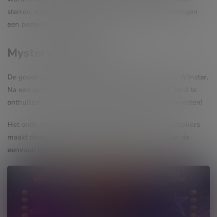
sterren, die als mysterieuze symbolen fungeren, brengen
een beetje magie in het spel.
Mystery Symbolen
De gouden ster is het meest opvallende symbool in Winstar.
Na een spin draaien deze symbolen om hun ware aard te
onthullen. Dit kan leiden tot grote combinaties en winsten!
Het ontbreken van features zoals free spins en multipliers
maakt deze slot misschien wat minimalistisch, maar de
eenvoud is juist wat veel spelers aantrekt.