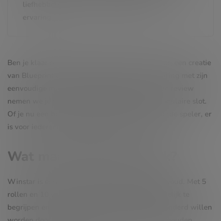
liefhebbers van een rechttoe-rechtaan slot
ervaring.
Ben je klaar om de sterren te bereiken? Winstar, een creatie
van Blueprint Gaming, belooft een unieke ervaring met zijn
eenvoudige maar spannende gameplay. In deze review
nemen we je mee door alle details van deze populaire slot.
Of je nu een beginner bent of een doorgewinterde speler, er
is voor iedereen iets te ontdekken in Winstar.
Wat maakt Winstar uniek?
Winstar is een video slot die uitblinkt door eenvoud. Met 5
rollen en 10 vaste winlijnen is het spel gemakkelijk te
begrijpen en ideaal voor spelers die niet overdonderd willen
worden door complexe functies. De glanzende gouden