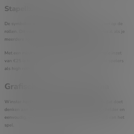
Stapelbare symbolen
De symbolen in Winstar kunnen gestapeld worden op de
rollen. Dit verhoogt de kans op grote winsten, vooral als je
meerdere rollen vult met dezelfde symbolen.
Met een minimale inzet van €0,01 en een maximale inzet
van €25 is het spel toegankelijk voor zowel casual spelers
als high rollers.
Grafisch ontwerp en thema
Winstar heeft een futuristisch en kleurrijk thema dat doet
denken aan een sterrenstelsel. De symbolen zijn helder en
eenvoudig, wat bijdraagt aan de overzichtelijkheid van het
spel.