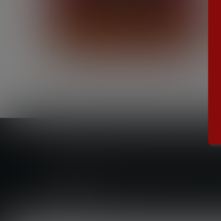
Privacy Policy
Contact
Disclaimer
Veran
Goedgekeurde Goksites Nederland toont legale 
kansspelautoriteit. Wij zij niet aansprakelijk voo
In Nederland moet je 18 jaar of ouder zijn o