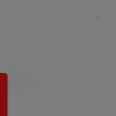
Sponsor