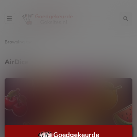
Browsing tag
AirDice