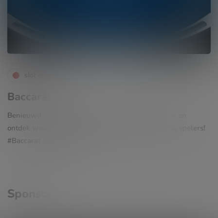
slot reviews
Baccarat
Benieuwd naar de Baccarat slot? Lees onze review en
ontdek waarom dit klassieke spel een favoriet is bij spelers!
#Baccarat #CasinoSlots
Sponsor