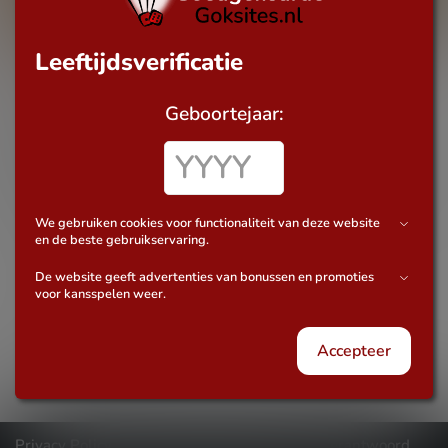
Leeftijdsverificatie
slot reviews
Geboortejaar:
Aphrodite Goes Wild Slot
Duik in de wereld van de Griekse mythologie met Aphrodite
Goes Wild, een spannende slot vol gratis spins en enorme
winmogelijkheden!
We gebruiken cookies voor functionaliteit van deze website
en de beste gebruikservaring.
De website geeft advertenties van bonussen en promoties
voor kansspelen weer.
Sponsor
Accepteer
Privacy Policy
Contact
Disclaimer
Verantwoord