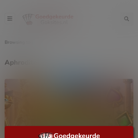
Browsing tag
Aphrodite